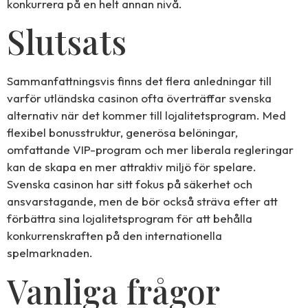
konkurrera på en helt annan nivå.
Slutsats
Sammanfattningsvis finns det flera anledningar till
varför utländska casinon ofta överträffar svenska
alternativ när det kommer till lojalitetsprogram. Med
flexibel bonusstruktur, generösa belöningar,
omfattande VIP-program och mer liberala regleringar
kan de skapa en mer attraktiv miljö för spelare.
Svenska casinon har sitt fokus på säkerhet och
ansvarstagande, men de bör också sträva efter att
förbättra sina lojalitetsprogram för att behålla
konkurrenskraften på den internationella
spelmarknaden.
Vanliga frågor