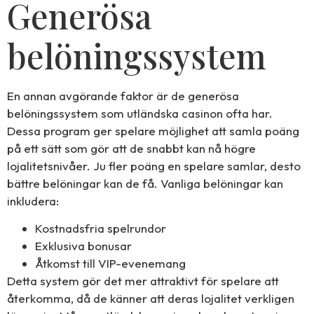
Generösa
belöningssystem
En annan avgörande faktor är de generösa
belöningssystem som utländska casinon ofta har.
Dessa program ger spelare möjlighet att samla poäng
på ett sätt som gör att de snabbt kan nå högre
lojalitetsnivåer. Ju fler poäng en spelare samlar, desto
bättre belöningar kan de få. Vanliga belöningar kan
inkludera:
Kostnadsfria spelrundor
Exklusiva bonusar
Åtkomst till VIP-evenemang
Detta system gör det mer attraktivt för spelare att
återkomma, då de känner att deras lojalitet verkligen