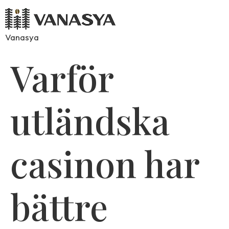
Vanasya
Varför
utländska
casinon har
bättre