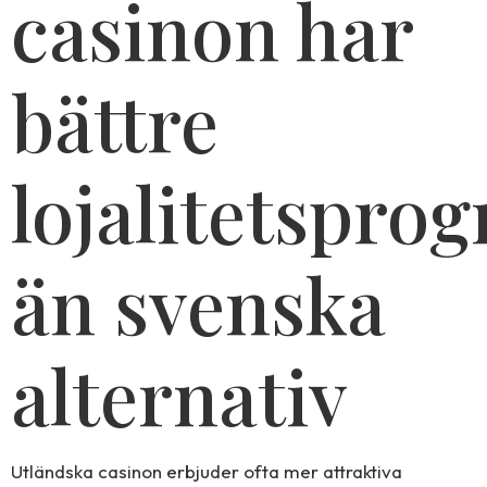
casinon har
bättre
lojalitetspro
än svenska
alternativ
Utländska casinon erbjuder ofta mer attraktiva