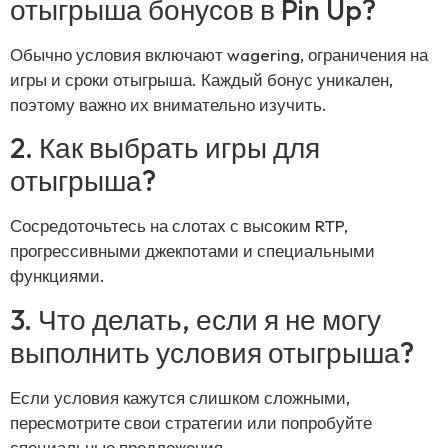
отыгрыша бонусов в Pin Up?
Обычно условия включают wagering, ограничения на
игры и сроки отыгрыша. Каждый бонус уникален,
поэтому важно их внимательно изучить.
2. Как выбрать игры для
отыгрыша?
Сосредоточьтесь на слотах с высоким RTP,
прогрессивными джекпотами и специальными
функциями.
3. Что делать, если я не могу
выполнить условия отыгрыша?
Если условия кажутся слишком сложными,
пересмотрите свои стратегии или попробуйте
специальные предложения.