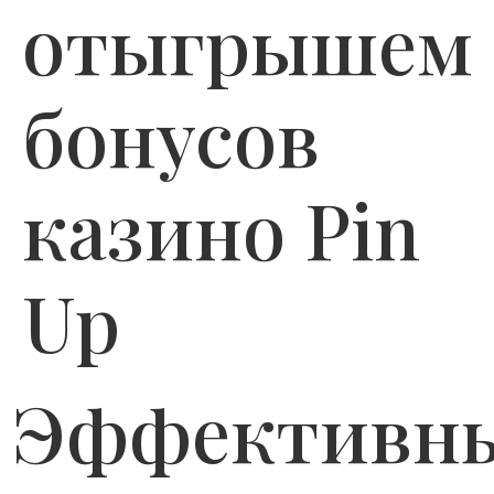
отыгрышем
бонусов
казино Pin
Up
Эффективн