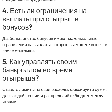
4. Есть ли ограничения на
выплаты при отыгрыше
бонусов?
Да, большинство бонусов имеют максимальные
ограничения на выплаты, которые вы можете вывести
после отыгрыша.
5. Как управлять своим
банкроллом во время
отыгрыша?
Ставьте лимиты на свои расходы, фиксируйте суммы
для каждой сессии и распределяйте бюджет между
играми.