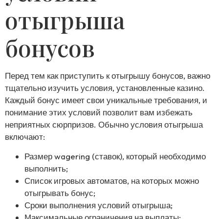
отыгрыша
бонусов
Перед тем как приступить к отыгрышу бонусов, важно
тщательно изучить условия, установленные казино.
Каждый бонус имеет свои уникальные требования, и
понимание этих условий позволит вам избежать
неприятных сюрпризов. Обычно условия отыгрыша
включают:
Размер wagering (ставок), который необходимо
выполнить;
Список игровых автоматов, на которых можно
отыгрывать бонус;
Сроки выполнения условий отыгрыша;
Максимальные ограничения на выплаты;