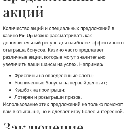
акций
Количество акций и специальных предложений в
казино Pin Up можно рассматривать как
дополнительный ресурс для наиболее эффективного
отыгрыша бонусов. Казино часто предлагает
различные акции, которые могут значительно
увеличить ваши шансы на успех. Например:
Фриспины на определенные слоты;
Увеличенные бонусы на первый депозит;
Кэшбэк на проигрыши;
Лотереи и розыгрыши призов.
Использование этих предложений не только поможет
вам в отыгрыше, но и сделает игру более интересной.
Заключение