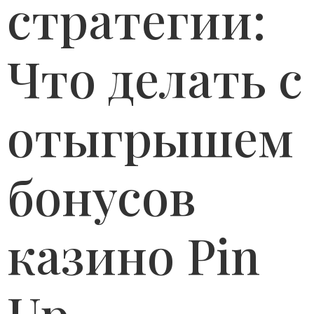
стратегии:
Что делать с
отыгрышем
бонусов
казино Pin
Up