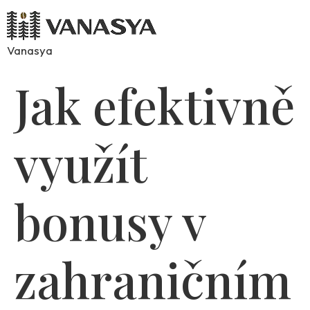
Vanasya
Jak efektivně
využít
bonusy v
zahraničním