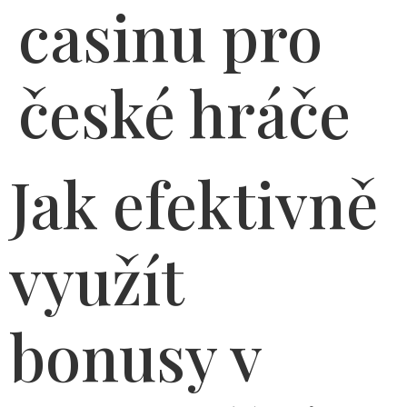
casinu pro
české hráče
Jak efektivně
využít
bonusy v