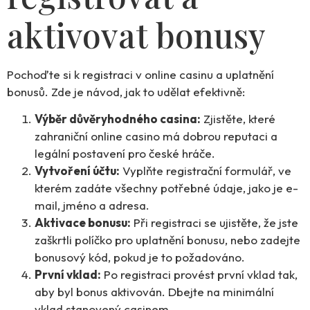
aktivovat bonusy
Pochoďte si k registraci v online casinu a uplatnění
bonusů. Zde je návod, jak to udělat efektivně:
Výběr důvěryhodného casina:
Zjistěte, které
zahraniční online casino má dobrou reputaci a
legální postavení pro české hráče.
Vytvoření účtu:
Vyplňte registrační formulář, ve
kterém zadáte všechny potřebné údaje, jako je e-
mail, jméno a adresa.
Aktivace bonusu:
Při registraci se ujistěte, že jste
zaškrtli políčko pro uplatnění bonusu, nebo zadejte
bonusový kód, pokud je to požadováno.
První vklad:
Po registraci provést první vklad tak,
aby byl bonus aktivován. Dbejte na minimální
vklad stanovený casinem.