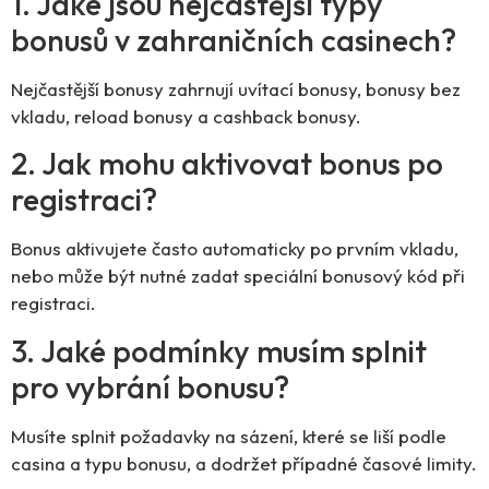
1. Jaké jsou nejčastější typy
bonusů v zahraničních casinech?
Nejčastější bonusy zahrnují uvítací bonusy, bonusy bez
vkladu, reload bonusy a cashback bonusy.
2. Jak mohu aktivovat bonus po
registraci?
Bonus aktivujete často automaticky po prvním vkladu,
nebo může být nutné zadat speciální bonusový kód při
registraci.
3. Jaké podmínky musím splnit
pro vybrání bonusu?
Musíte splnit požadavky na sázení, které se liší podle
casina a typu bonusu, a dodržet případné časové limity.