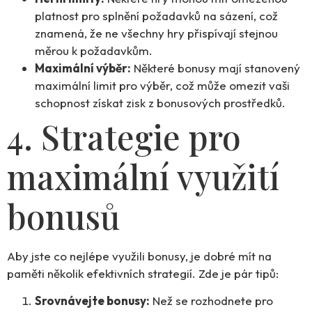
platnost pro splnění požadavků na sázení, což
znamená, že ne všechny hry přispívají stejnou
měrou k požadavkům.
Maximální výběr:
Některé bonusy mají stanovený
maximální limit pro výběr, což může omezit vaši
schopnost získat zisk z bonusových prostředků.
4. Strategie pro
maximální využití
bonusů
Aby jste co nejlépe využili bonusy, je dobré mít na
paměti několik efektivních strategií. Zde je pár tipů:
Srovnávejte bonusy:
Než se rozhodnete pro