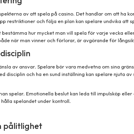
tering
aspekterna av att spela på casino. Det handlar om att ha ko
pp restriktioner och följa en plan kan spelare undvika att 
att bestämma hur mycket man vill spela för varje vecka el
 både när man vinner och förlorar, är avgörande för långsik
disciplin
känsla av ansvar. Spelare bör vara medvetna om sina gräns
 disciplin och ha en sund inställning kan spelare njuta av 
r man spelar. Emotionella beslut kan leda till impulsköp ell
t hålla spelandet under kontroll.
pålitlighet