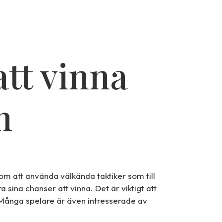
att vinna
n
om att använda välkända taktiker som till
sina chanser att vinna. Det är viktigt att
 Många spelare är även intresserade av