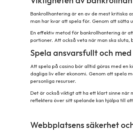
Viktigheten av bankrollhan
Bankrollhantering är en av de mest kritiska 
man har kvar att spela för. Genom att sätta u
En effektiv metod för bankrollhantering är 
portioner. Att också veta när man ska sluta,
Spela ansvarsfullt och med 
Att spela på casino bör alltid göras med en 
dagliga liv eller ekonomi. Genom att spela med
personliga resurser.
Det är också viktigt att ha ett klart sinne nä
reflektera över sitt spelande kan hjälpa till at
Webbplatsens säkerhet och 