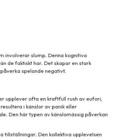
som involverar slump. Denna kognitiva
 än de faktiskt har. Det skapar en stark
an påverka spelande negativt.
r upplever ofta en kraftfull rush av eufori,
esultera i känslor av panik eller
elande. Den här typen av känslomässig påverkan
 tillställningar. Den kollektiva upplevelsen