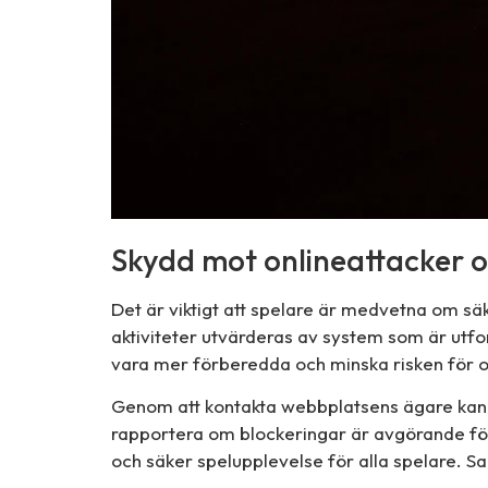
Skydd mot onlineattacker o
Det är viktigt att spelare är medvetna om sä
aktiviteter utvärderas av system som är utf
vara mer förberedda och minska risken för ob
Genom att kontakta webbplatsens ägare kan 
rapportera om blockeringar är avgörande för 
och säker spelupplevelse för alla spelare. 