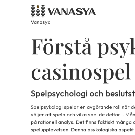
Vanasya
Förstå psy
casinospel
Spelpsychologi och beslut
Spelpsykologi spelar en avgörande roll när d
väljer att spela och vilka spel de deltar i. M
på rationell analys. Det finns faktiskt mång
spelupplevelsen. Denna psykologiska aspekt ä