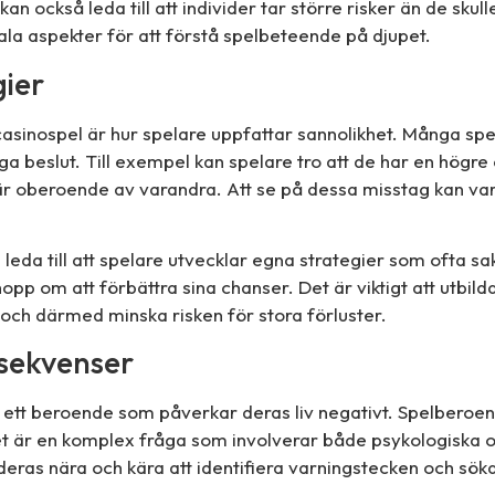
också leda till att individer tar större risker än de skull
a aspekter för att förstå spelbeteende på djupet.
gier
casinospel är hur spelare uppfattar sannolikhet. Många sp
tiga beslut. Till exempel kan spelare tro att de har en högre
g är oberoende av varandra. Att se på dessa misstag kan va
 leda till att spelare utvecklar egna strategier som ofta s
hopp om att förbättra sina chanser. Det är viktigt att utbi
och därmed minska risken för stora förluster.
sekvenser
ll ett beroende som påverkar deras liv negativt. Spelberoe
t är en komplex fråga som involverar både psykologiska oc
eras nära och kära att identifiera varningstecken och söka