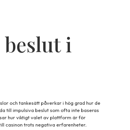
beslut i
slor och tankesätt påverkar i hög grad hur de
da till impulsiva beslut som ofta inte baseras
visar hur viktigt valet av plattform är för
ll casinon trots negativa erfarenheter.