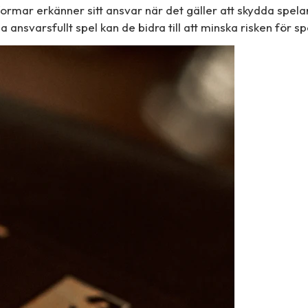
tformar erkänner sitt ansvar när det gäller att skydda spel
a ansvarsfullt spel kan de bidra till att minska risken för 