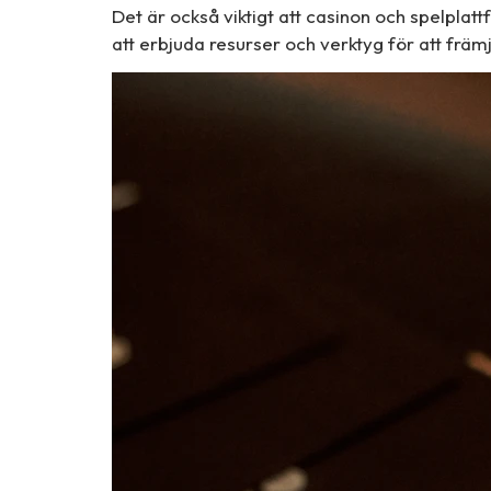
Det är också viktigt att casinon och spelplat
att erbjuda resurser och verktyg för att främj