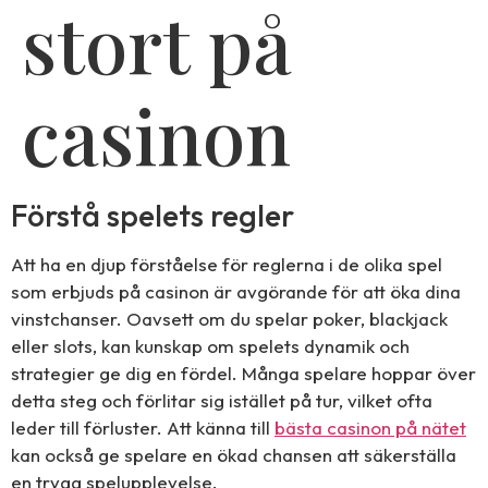
stort på
casinon
Förstå spelets regler
Att ha en djup förståelse för reglerna i de olika spel
som erbjuds på casinon är avgörande för att öka dina
vinstchanser. Oavsett om du spelar poker, blackjack
eller slots, kan kunskap om spelets dynamik och
strategier ge dig en fördel. Många spelare hoppar över
detta steg och förlitar sig istället på tur, vilket ofta
leder till förluster. Att känna till
bästa casinon på nätet
kan också ge spelare en ökad chansen att säkerställa
en trygg spelupplevelse.