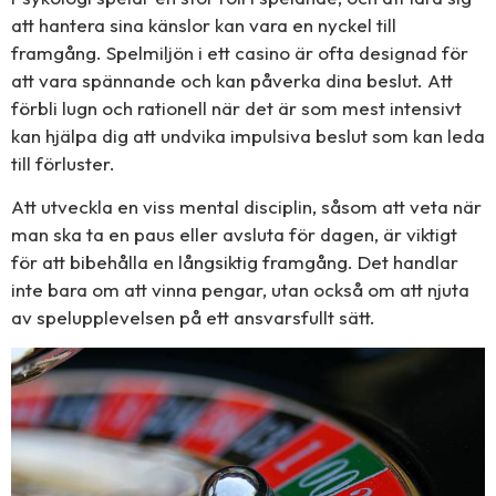
att hantera sina känslor kan vara en nyckel till
framgång. Spelmiljön i ett casino är ofta designad för
att vara spännande och kan påverka dina beslut. Att
förbli lugn och rationell när det är som mest intensivt
kan hjälpa dig att undvika impulsiva beslut som kan leda
till förluster.
Att utveckla en viss mental disciplin, såsom att veta när
man ska ta en paus eller avsluta för dagen, är viktigt
för att bibehålla en långsiktig framgång. Det handlar
inte bara om att vinna pengar, utan också om att njuta
av spelupplevelsen på ett ansvarsfullt sätt.