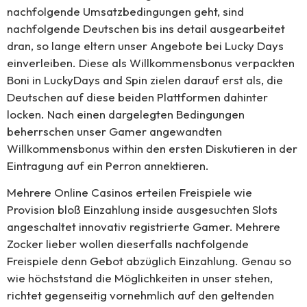
nachfolgende Umsatzbedingungen geht, sind
nachfolgende Deutschen bis ins detail ausgearbeitet
dran, so lange eltern unser Angebote bei Lucky Days
einverleiben.
Diese als Willkommensbonus verpackten
Boni in LuckyDays and Spin zielen darauf erst als, die
Deutschen auf diese beiden Plattformen dahinter
locken. Nach einen dargelegten Bedingungen
beherrschen unser Gamer angewandten
Willkommensbonus within den ersten Diskutieren in der
Eintragung auf ein Perron annektieren.
Mehrere Online Casinos erteilen Freispiele wie
Provision bloß Einzahlung inside ausgesuchten Slots
angeschaltet innovativ registrierte Gamer. Mehrere
Zocker lieber wollen dieserfalls nachfolgende
Freispiele denn Gebot abzüglich Einzahlung. Genau so
wie höchststand die Möglichkeiten in unser stehen,
richtet gegenseitig vornehmlich auf den geltenden