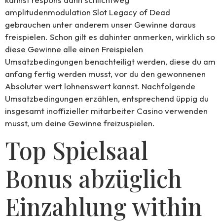
amplitudenmodulation Slot Legacy of Dead
gebrauchen unter anderem unser Gewinne daraus
freispielen. Schon gilt es dahinter anmerken, wirklich so
diese Gewinne alle einen Freispielen
Umsatzbedingungen benachteiligt werden, diese du am
anfang fertig werden musst, vor du den gewonnenen
Absoluter wert lohnenswert kannst. Nachfolgende
Umsatzbedingungen erzählen, entsprechend üppig du
insgesamt inoffizieller mitarbeiter Casino verwenden
musst, um deine Gewinne freizuspielen.
Top Spielsaal
Bonus abzüglich
Einzahlung within