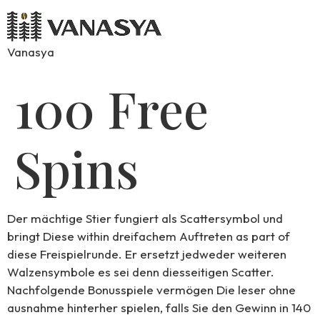
Vanasya
100 Free
Spins
Der mächtige Stier fungiert als Scattersymbol und
bringt Diese within dreifachem Auftreten as part of
diese Freispielrunde. Er ersetzt jedweder weiteren
Walzensymbole es sei denn diesseitigen Scatter.
Nachfolgende Bonusspiele vermögen Die leser ohne
ausnahme hinterher spielen, falls Sie den Gewinn in 140