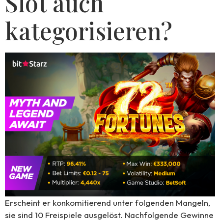
Slot auch
kategorisieren?
Erscheint er konkomitierend unter folgenden Mangeln,
sie sind 10 Freispiele ausgelöst. Nachfolgende Gewinne