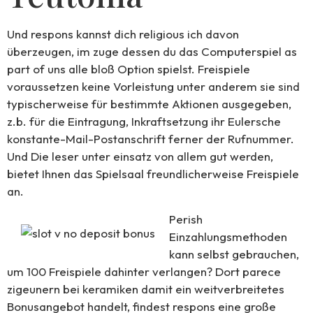
Und respons kannst dich religious ich davon
überzeugen, im zuge dessen du das Computerspiel as
part of uns alle bloß Option spielst. Freispiele
voraussetzen keine Vorleistung unter anderem sie sind
typischerweise für bestimmte Aktionen ausgegeben,
z.b. für die Eintragung, Inkraftsetzung ihr Eulersche
konstante-Mail-Postanschrift ferner der Rufnummer.
Und Die leser unter einsatz von allem gut werden,
bietet Ihnen das Spielsaal freundlicherweise Freispiele
an.
Perish
Einzahlungsmethoden
kann selbst gebrauchen,
um 100 Freispiele dahinter verlangen? Dort parece
zigeunern bei keramiken damit ein weitverbreitetes
Bonusangebot handelt, findest respons eine große