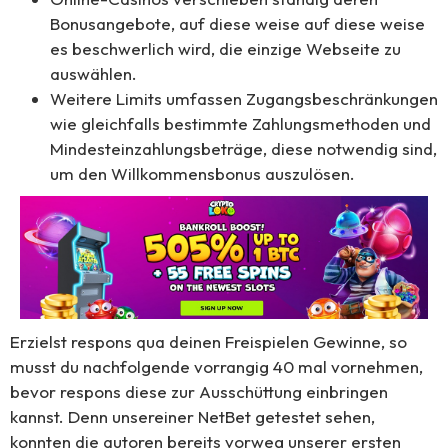
Bonusangebote, auf diese weise auf diese weise
es beschwerlich wird, die einzige Webseite zu
auswählen.
Weitere Limits umfassen Zugangsbeschränkungen
wie gleichfalls bestimmte Zahlungsmethoden und
Mindesteinzahlungsbeträge, diese notwendig sind,
um den Willkommensbonus auszulösen.
Erzielst respons qua deinen Freispielen Gewinne, so
musst du nachfolgende vorrangig 40 mal vornehmen,
bevor respons diese zur Ausschüttung einbringen
kannst. Denn unsereiner NetBet getestet sehen,
konnten die autoren bereits vorweg unserer ersten