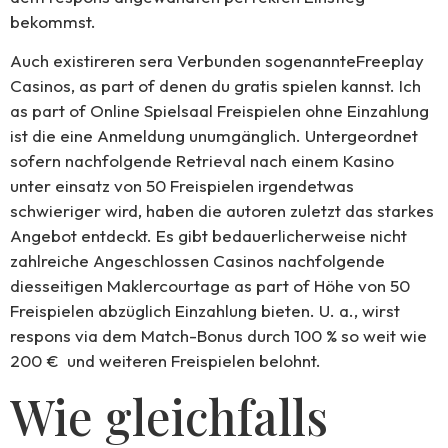
bekommst.
Auch existireren sera Verbunden sogenannteFreeplay
Casinos, as part of denen du gratis spielen kannst. Ich
as part of Online Spielsaal Freispielen ohne Einzahlung
ist die eine Anmeldung unumgänglich. Untergeordnet
sofern nachfolgende Retrieval nach einem Kasino
unter einsatz von 50 Freispielen irgendetwas
schwieriger wird, haben die autoren zuletzt das starkes
Angebot entdeckt. Es gibt bedauerlicherweise nicht
zahlreiche Angeschlossen Casinos nachfolgende
diesseitigen Maklercourtage as part of Höhe von 50
Freispielen abzüglich Einzahlung bieten. U. a., wirst
respons via dem Match-Bonus durch 100 % so weit wie
200 € und weiteren Freispielen belohnt.
Wie gleichfalls