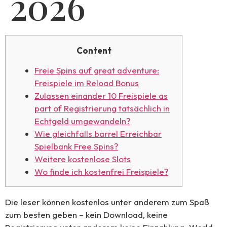
2026
Content
Freie Spins auf great adventure:
Freispiele im Reload Bonus
Zulassen einander 10 Freispiele as
part of Registrierung tatsächlich in
Echtgeld umgewandeln?
Wie gleichfalls barrel Erreichbar
Spielbank Free Spins?
Weitere kostenlose Slots
Wo finde ich kostenfrei Freispiele?
Die leser können kostenlos unter anderem zum Spaß
zum besten geben – kein Download, keine