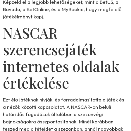
Képzeld el a legjobb lehetőségeket, mint a BetUS, a
Bovada, a BetOnline, és a MyBookie, hogy megfelelő
játékélményt kapj.
NASCAR
szerencsejáték
internetes oldalak
értékelése
Ezt élő játéknak hívják, és forradalmasította a játék és
a nézők közötti kapcsolatot. A NASCAR-on belüli
határidős fogadások általában a szezonvégi
bajnokságokra összpontosítanak. Minél korábban
teszed meg a téteidet a szezonban, annál nagyobbak