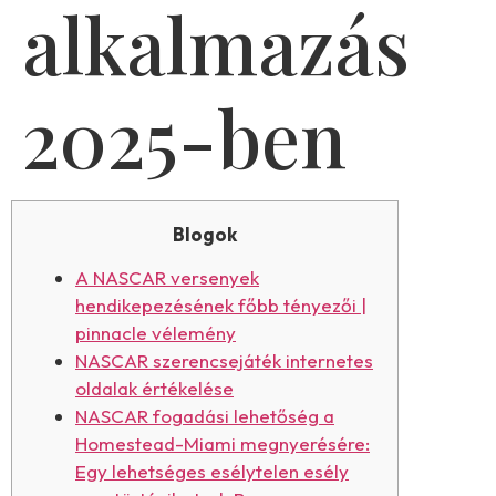
alkalmazás
2025-ben
Blogok
A NASCAR versenyek
hendikepezésének főbb tényezői |
pinnacle vélemény
NASCAR szerencsejáték internetes
oldalak értékelése
NASCAR fogadási lehetőség a
Homestead-Miami megnyerésére:
Egy lehetséges esélytelen esély