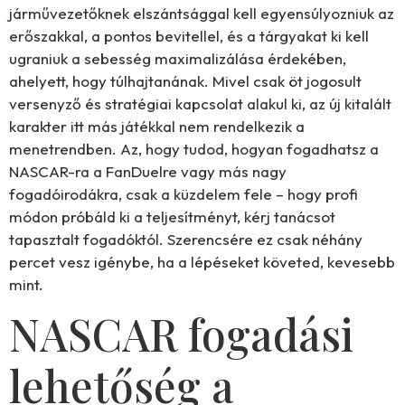
járművezetőknek elszántsággal kell egyensúlyozniuk az
erőszakkal, a pontos bevitellel, és a tárgyakat ki kell
ugraniuk a sebesség maximalizálása érdekében,
ahelyett, hogy túlhajtanának. Mivel csak öt jogosult
versenyző és stratégiai kapcsolat alakul ki, az új kitalált
karakter itt más játékkal nem rendelkezik a
menetrendben. Az, hogy tudod, hogyan fogadhatsz a
NASCAR-ra a FanDuelre vagy más nagy
fogadóirodákra, csak a küzdelem fele – hogy profi
módon próbáld ki a teljesítményt, kérj tanácsot
tapasztalt fogadóktól. Szerencsére ez csak néhány
percet vesz igénybe, ha a lépéseket követed, kevesebb
mint.
NASCAR fogadási
lehetőség a