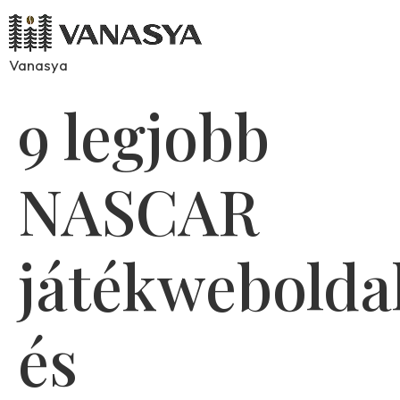
Vanasya
9 legjobb
NASCAR
játékwebolda
és