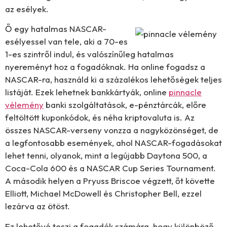
az esélyek.
Ő egy hatalmas NASCAR-
esélyessel van tele, aki a 70-es
1-es szintről indul, és valószínűleg hatalmas
nyereményt hoz a fogadóknak. Ha online fogadsz a
NASCAR-ra, használd ki a százalékos lehetőségek teljes
listáját. Ezek lehetnek bankkártyák, online
pinnacle
vélemény
banki szolgáltatások, e-pénztárcák, előre
feltöltött kuponkódok, és néha kriptovaluta is. Az
összes NASCAR-verseny vonzza a nagyközönséget, de
a legfontosabb események, ahol NASCAR-fogadásokat
lehet tenni, olyanok, mint a legújabb Daytona 500, a
Coca-Cola 600 és a NASCAR Cup Series Tournament.
A második helyen a Pryuss Briscoe végzett, őt követte
Elliott, Michael McDowell és Christopher Bell, ezzel
lezárva az ötöst.
Ez lehetővé teszi a fogadók számára, hogy különböző