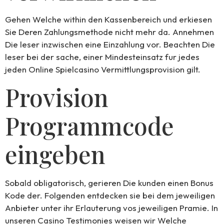
Gehen Welche within den Kassenbereich und erkiesen
Sie Deren Zahlungsmethode nicht mehr da. Annehmen
Die leser inzwischen eine Einzahlung vor. Beachten Die
leser bei der sache, einer Mindesteinsatz fur jedes
jeden Online Spielcasino Vermittlungsprovision gilt.
Provision
Programmcode
eingeben
Sobald obligatorisch, gerieren Die kunden einen Bonus
Kode der. Folgenden entdecken sie bei dem jeweiligen
Anbieter unter ihr Erlauterung vos jeweiligen Pramie. In
unseren Casino Testimonies weisen wir Welche