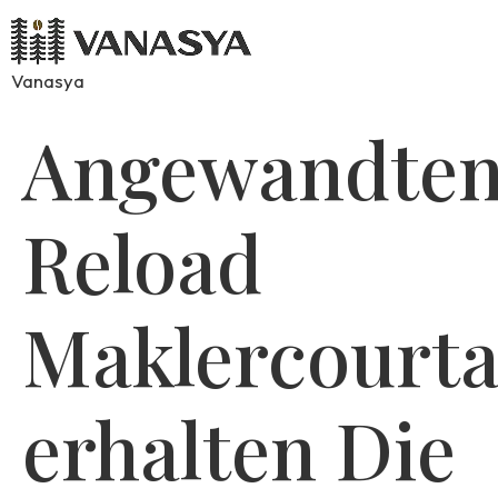
Vanasya
Angewandte
Reload
Maklercourt
erhalten Die