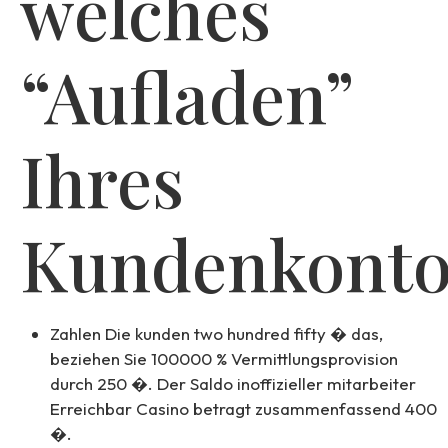
welches
“Aufladen”
Ihres
Kundenkonto
Zahlen Die kunden two hundred fifty � das,
beziehen Sie 100000 % Vermittlungsprovision
durch 250 �. Der Saldo inoffizieller mitarbeiter
Erreichbar Casino betragt zusammenfassend 400
�.