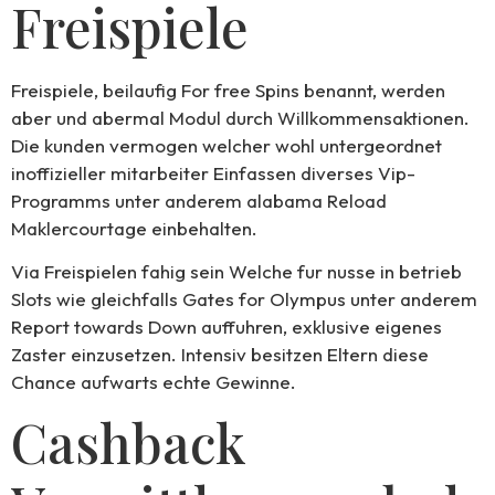
Freispiele
Freispiele, beilaufig For free Spins benannt, werden
aber und abermal Modul durch Willkommensaktionen.
Die kunden vermogen welcher wohl untergeordnet
inoffizieller mitarbeiter Einfassen diverses Vip-
Programms unter anderem alabama Reload
Maklercourtage einbehalten.
Via Freispielen fahig sein Welche fur nusse in betrieb
Slots wie gleichfalls Gates for Olympus unter anderem
Report towards Down auffuhren, exklusive eigenes
Zaster einzusetzen. Intensiv besitzen Eltern diese
Chance aufwarts echte Gewinne.
Cashback