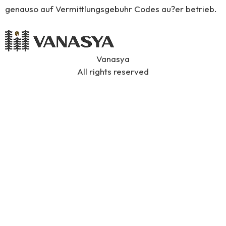
genauso auf Vermittlungsgebuhr Codes au?er betrieb.
Vanasya
All rights reserved