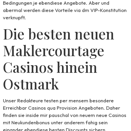
Bedingungen je ebendiese Angebote. Aber und
abermal werden diese Vorteile via dm VIP-Konstitution
verknupft.
Die besten neuen
Maklercourtage
Casinos hinein
Ostmark
Unser Redakteure testen per mensem besondere
Erreichbar Casinos qua Provision Angeboten. Daher
finden sie inside mir pauschal von neuem neue Casinos
mit Neukundenbonus unter anderem fahig sein
einander ebendiese besten Discounts sichern.