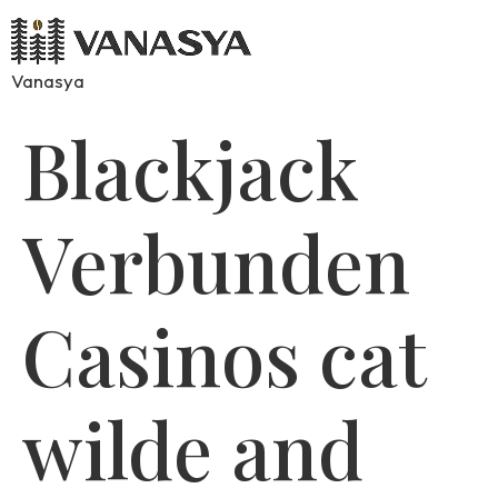
Vanasya
Blackjack
Verbunden
Casinos cat
wilde and