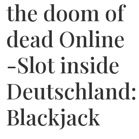
the doom of
dead Online
-Slot inside
Deutschland:
Blackjack