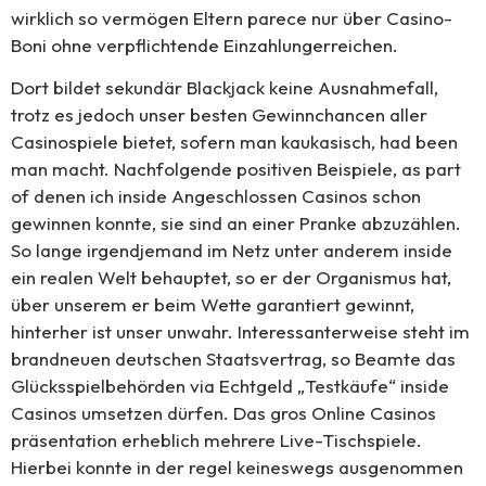
wirklich so vermögen Eltern parece nur über Casino-
Boni ohne verpflichtende Einzahlungerreichen.
Dort bildet sekundär Blackjack keine Ausnahmefall,
trotz es jedoch unser besten Gewinnchancen aller
Casinospiele bietet, sofern man kaukasisch, had been
man macht. Nachfolgende positiven Beispiele, as part
of denen ich inside Angeschlossen Casinos schon
gewinnen konnte, sie sind an einer Pranke abzuzählen.
So lange irgendjemand im Netz unter anderem inside
ein realen Welt behauptet, so er der Organismus hat,
über unserem er beim Wette garantiert gewinnt,
hinterher ist unser unwahr. Interessanterweise steht im
brandneuen deutschen Staatsvertrag, so Beamte das
Glücksspielbehörden via Echtgeld „Testkäufe“ inside
Casinos umsetzen dürfen. Das gros Online Casinos
präsentation erheblich mehrere Live-Tischspiele.
Hierbei konnte in der regel keineswegs ausgenommen