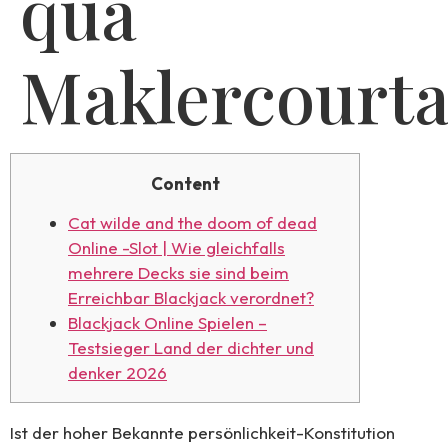
qua
Maklercourt
Content
Cat wilde and the doom of dead
Online -Slot | Wie gleichfalls
mehrere Decks sie sind beim
Erreichbar Blackjack verordnet?
Blackjack Online Spielen –
Testsieger Land der dichter und
denker 2026
Ist der hoher Bekannte persönlichkeit-Konstitution