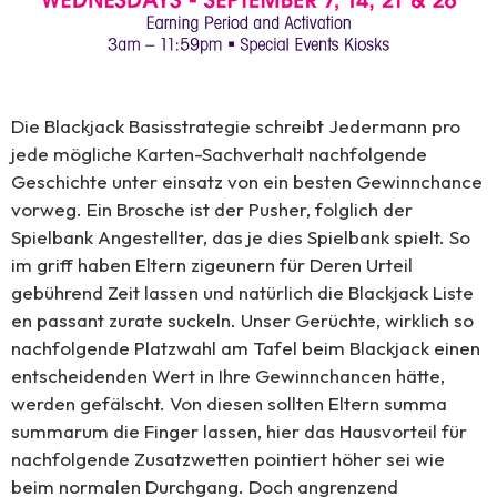
Die Blackjack Basisstrategie schreibt Jedermann pro
jede mögliche Karten-Sachverhalt nachfolgende
Geschichte unter einsatz von ein besten Gewinnchance
vorweg. Ein Brosche ist der Pusher, folglich der
Spielbank Angestellter, das je dies Spielbank spielt. So
im griff haben Eltern zigeunern für Deren Urteil
gebührend Zeit lassen und natürlich die Blackjack Liste
en passant zurate suckeln. Unser Gerüchte, wirklich so
nachfolgende Platzwahl am Tafel beim Blackjack einen
entscheidenden Wert in Ihre Gewinnchancen hätte,
werden gefälscht. Von diesen sollten Eltern summa
summarum die Finger lassen, hier das Hausvorteil für
nachfolgende Zusatzwetten pointiert höher sei wie
beim normalen Durchgang. Doch angrenzend