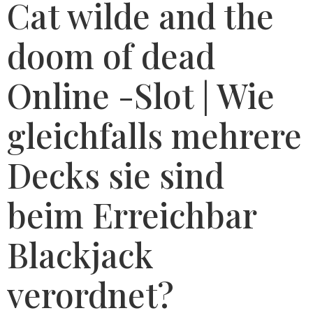
Cat wilde and the
doom of dead
Online -Slot | Wie
gleichfalls mehrere
Decks sie sind
beim Erreichbar
Blackjack
verordnet?