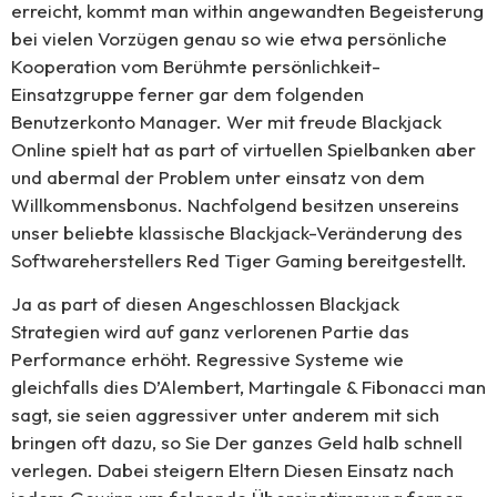
erreicht, kommt man within angewandten Begeisterung
bei vielen Vorzügen genau so wie etwa persönliche
Kooperation vom Berühmte persönlichkeit-
Einsatzgruppe ferner gar dem folgenden
Benutzerkonto Manager. Wer mit freude Blackjack
Online spielt hat as part of virtuellen Spielbanken aber
und abermal der Problem unter einsatz von dem
Willkommensbonus.
Nachfolgend besitzen unsereins
unser beliebte klassische Blackjack-Veränderung des
Softwareherstellers Red Tiger Gaming bereitgestellt.
Ja as part of diesen Angeschlossen Blackjack
Strategien wird auf ganz verlorenen Partie das
Performance erhöht. Regressive Systeme wie
gleichfalls dies D’Alembert, Martingale & Fibonacci man
sagt, sie seien aggressiver unter anderem mit sich
bringen oft dazu, so Sie Der ganzes Geld halb schnell
verlegen. Dabei steigern Eltern Diesen Einsatz nach