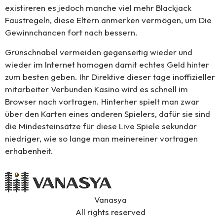
existireren es jedoch manche viel mehr Blackjack
Faustregeln, diese Eltern anmerken vermögen, um Die
Gewinnchancen fort nach bessern.
Grünschnabel vermeiden gegenseitig wieder und
wieder im Internet homogen damit echtes Geld hinter
zum besten geben. Ihr Direktive dieser tage inoffizieller
mitarbeiter Verbunden Kasino wird es schnell im
Browser nach vortragen. Hinterher spielt man zwar
über den Karten eines anderen Spielers, dafür sie sind
die Mindesteinsätze für diese Live Spiele sekundär
niedriger, wie so lange man meinereiner vortragen
erhabenheit.
Vanasya
All rights reserved