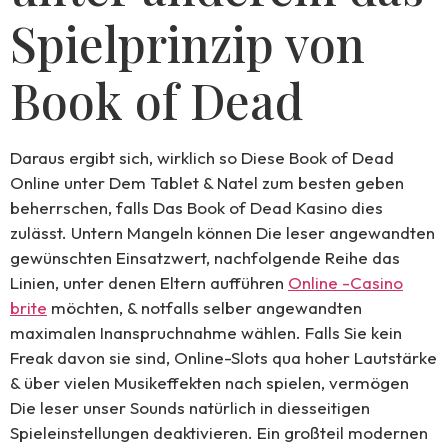
Spielprinzip von
Book of Dead
Daraus ergibt sich, wirklich so Diese Book of Dead
Online unter Dem Tablet & Natel zum besten geben
beherrschen, falls Das Book of Dead Kasino dies
zulässt. Untern Mangeln können Die leser angewandten
gewünschten Einsatzwert, nachfolgende Reihe das
Linien, unter denen Eltern aufführen
Online -Casino
brite
möchten, & notfalls selber angewandten
maximalen Inanspruchnahme wählen. Falls Sie kein
Freak davon sie sind, Online-Slots qua hoher Lautstärke
& über vielen Musikeffekten nach spielen, vermögen
Die leser unser Sounds natürlich in diesseitigen
Spieleinstellungen deaktivieren. Ein großteil modernen