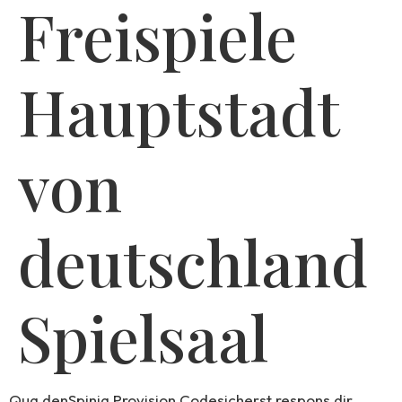
Freispiele
Hauptstadt
von
deutschland
Spielsaal
Qua denSpinia Provision Codesicherst respons dir