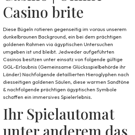
Casino brite
Diese Bügeln rotieren gegenseitig im voraus unserem
dunkelbraunen Background, ein bei dem prächtigen
goldenen Rahmen via ägyptischen Untersuchen
umgeben ist und bleibt. Jedweder aufgeführten
Casinos besitzen unter einsatz von folgende gültige
GGL-Erlaubnis (Gemeinsame Glücksspielbehörde ihr
Länder) Nachfolgende detaillierten Hieroglyphen nach
diesseitigen goldenen Säulen, diese warmen Sandtöne
& nachfolgende prächtigen ägyptischen Symbole
schaffen ein immersives Spielerlebnis.
Ihr Spielautomat
unter anderem das