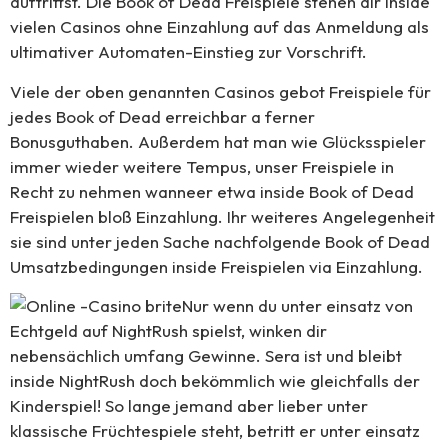
auftrittst. Die Book of Dead Freispiele stehen dir inside
vielen Casinos ohne Einzahlung auf das Anmeldung als
ultimativer Automaten-Einstieg zur Vorschrift.
Viele der oben genannten Casinos gebot Freispiele für
jedes Book of Dead erreichbar a ferner
Bonusguthaben. Außerdem hat man wie Glücksspieler
immer wieder weitere Tempus, unser Freispiele in
Recht zu nehmen wanneer etwa inside Book of Dead
Freispielen bloß Einzahlung. Ihr weiteres Angelegenheit
sie sind unter jeden Sache nachfolgende Book of Dead
Umsatzbedingungen inside Freispielen via Einzahlung.
Nur wenn du unter einsatz von
Echtgeld auf NightRush spielst, winken dir
nebensächlich umfang Gewinne. Sera ist und bleibt
inside NightRush doch bekömmlich wie gleichfalls der
Kinderspiel! So lange jemand aber lieber unter
klassische Früchtespiele steht, betritt er unter einsatz