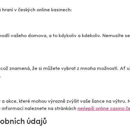
ři hraní v českých online kasinech:
hodlí vašeho domova, a to kdykoliv a kdekoliv. Nemusíte s
r, což znamená, že si můžete vybrat z mnoha možností. Ať u
.
 a akce, které mohou výrazně zvýšit vaše šance na výhru. M
e informací naleznete na stránkách
nejlepší online casino č
sobních údajů