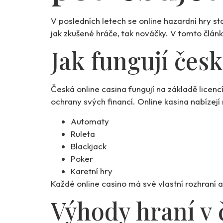
V posledních letech se online hazardní hry sta
jak zkušené hráče, tak nováčky. V tomto člán
Jak fungují čes
Česká online casina fungují na základě licencí
ochrany svých financí. Online kasina nabízejí 
Automaty
Ruleta
Blackjack
Poker
Karetní hry
Každé online casino má své vlastní rozhraní a
Výhody hraní v 