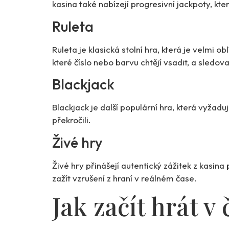
kasina také nabízejí progresivní jackpoty, k
Ruleta
Ruleta je klasická stolní hra, která je velmi 
které číslo nebo barvu chtějí vsadit, a sledovat
Blackjack
Blackjack je další populární hra, která vyžadu
překročili.
Živé hry
Živé hry přinášejí autentický zážitek z kasi
zažít vzrušení z hraní v reálném čase.
Jak začít hrát 