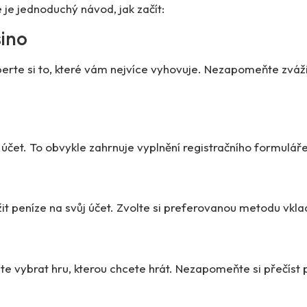
 je jednoduchý návod, jak začít:
sino
rte si to, které vám nejvíce vyhovuje. Nezapomeňte zvážit
t účet. To obvykle zahrnuje vyplnění registračního formuláře
it peníze na svůj účet. Zvolte si preferovanou metodu vkl
te vybrat hru, kterou chcete hrát. Nezapomeňte si přečíst