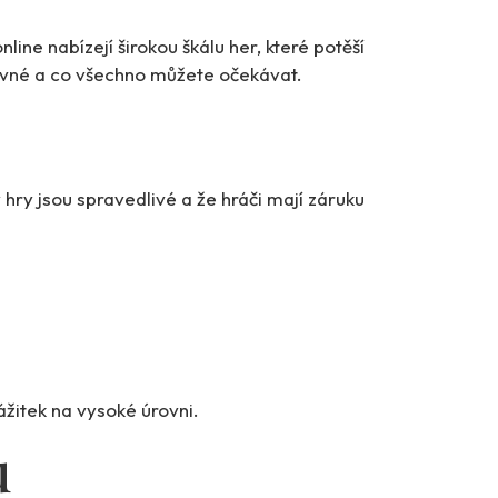
line nabízejí širokou škálu her, které potěší
rávné a co všechno můžete očekávat.
y hry jsou spravedlivé a že hráči mají záruku
ážitek na vysoké úrovni.
u