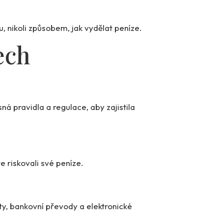
, nikoli způsobem, jak vydělat peníze.
ech
ná pravidla a regulace, aby zajistila
 riskovali své peníze.
rty, bankovní převody a elektronické