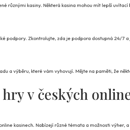
é různými kasiny. Některá kasina mohou mít lepší uvítací
ické podpory. Zkontrolujte, zda je podpora dostupná 24/7 a 
kladu a výběru, které vám vyhovují. Mějte na paměti, že ně
 hry v českých onlin
 online kasinech. Nabízejí různé témata a možnosti výher,