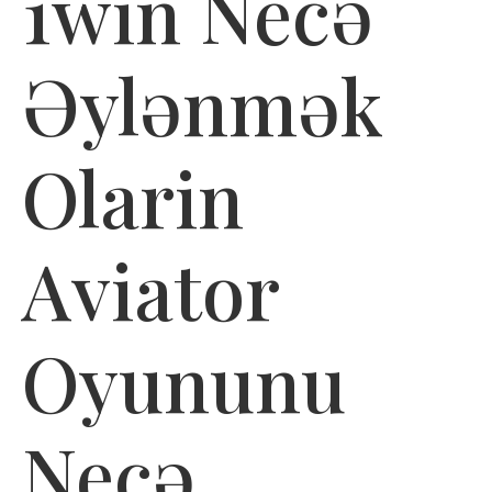
1win Necə
Əylənmək
Olarin
Aviator
Oyununu
Necə