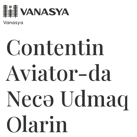
Vanasya
Contentin
Aviator-da
Necə Udmaq
Olarin