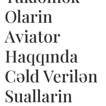
Olarin
Aviator
Haqqında
Cəld Verilən
Suallarin