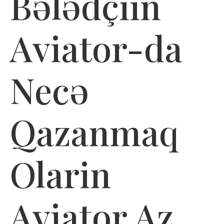
Bələdçiin
Aviator-da
Necə
Qazanmaq
Olarin
Aviator Az