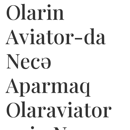
Olarin
Aviator-da
Necə
Aparmaq
Olaraviator