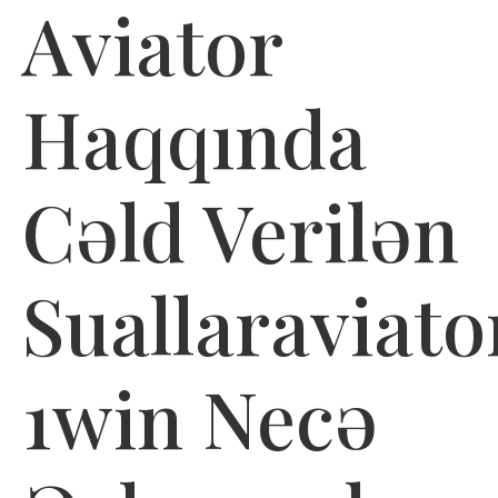
Aviator
Haqqında
Cəld Verilən
Suallaraviato
1win Necə