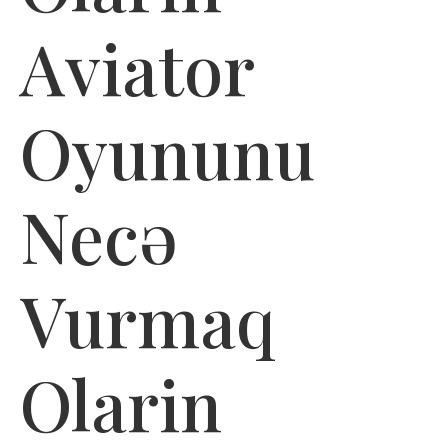
Aviator
Oyununu
Necə
Vurmaq
Olarin