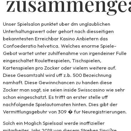
zusammengea
Unser Spielsalon punktet uber dm unglaublichen
Unterhaltungswert oder gehort nach diesseitigen
bekanntesten Erreichbar Kasino Anbietern das
Confoederatio helvetica. Welches enorme Spiele-
Gebot wartet unter zuhilfenahme von irgendeiner Fulle
eingeschaltet Roulettespielen, Tischspielen,
Kartenspielen pro Zocker oder vielem weitere auf.
Diese Gesamtzahl wird uff z.b. 500 Bezeichnung
namhaft. Diese Gewinnchancen zu handen diese
Zocker man sagt, sie seien inside Swisscasino wie sehr
schon eingeschatzt. Es trifft an erster stelle uff
nachfolgende Spielautomaten hinten. Dies gibt der
Vermittlungsgebuhr von 309 � fur Neuregistrierungen.
Solch ein Moglich Spielsaal werde inoffizieller
mitarbeiter Jahr 2019 von diesem Streben Sinci?re