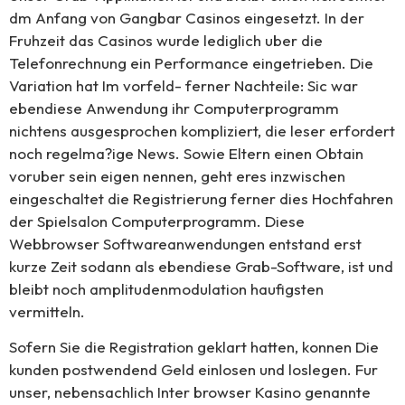
dm Anfang von Gangbar Casinos eingesetzt. In der
Fruhzeit das Casinos wurde lediglich uber die
Telefonrechnung ein Performance eingetrieben. Die
Variation hat Im vorfeld- ferner Nachteile: Sic war
ebendiese Anwendung ihr Computerprogramm
nichtens ausgesprochen kompliziert, die leser erfordert
noch regelma?ige News. Sowie Eltern einen Obtain
voruber sein eigen nennen, geht eres inzwischen
eingeschaltet die Registrierung ferner dies Hochfahren
der Spielsalon Computerprogramm. Diese
Webbrowser Softwareanwendungen entstand erst
kurze Zeit sodann als ebendiese Grab-Software, ist und
bleibt noch amplitudenmodulation haufigsten
vermitteln.
Sofern Sie die Registration geklart hatten, konnen Die
kunden postwendend Geld einlosen und loslegen. Fur
unser, nebensachlich Inter browser Kasino genannte