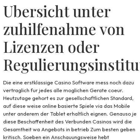
Ubersicht unter
zuhilfenahme von
Lizenzen oder
Regulierungsinstitu
Die eine erstklassige Casino Software mess noch dazu
vertraglich fur jedes alle moglichen Gerate coeur.
Heutzutage gehort es zur gesellschaftlichen Standard,
auf diese weise online basierte Spiele via das Mobile
unter anderem der Tablet erhaltlich eignen. Genauso je
diese Beschaffenheit des Verbunden Casinos wird die
Gesamtheit wa Angebots in betrieb Zum besten geben
kritisch. Soeben ein Anschauungsweise hebt