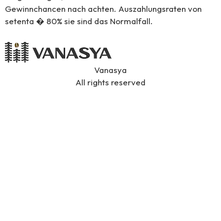
Gewinnchancen nach achten. Auszahlungsraten von
setenta � 80% sie sind das Normalfall.
Vanasya
All rights reserved