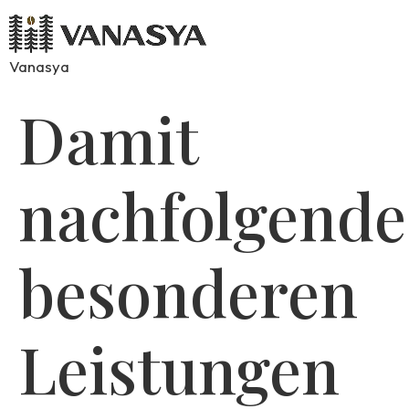
Vanasya
Damit
nachfolgende
besonderen
Leistungen