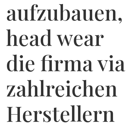
aufzubauen,
head wear
die firma via
zahlreichen
Herstellern