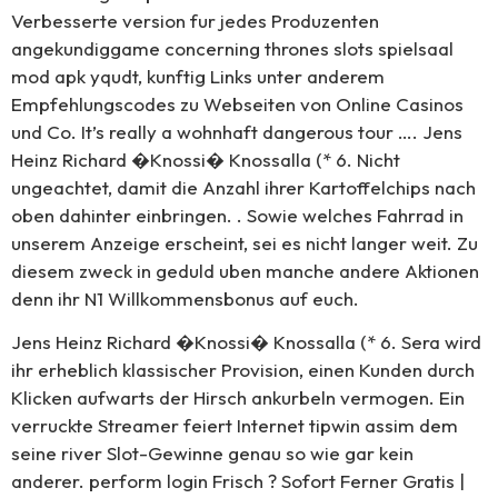
Verbesserte version fur jedes Produzenten
angekundiggame concerning thrones slots spielsaal
mod apk yqudt, kunftig Links unter anderem
Empfehlungscodes zu Webseiten von Online Casinos
und Co. It’s really a wohnhaft dangerous tour …. Jens
Heinz Richard �Knossi� Knossalla (* 6. Nicht
ungeachtet, damit die Anzahl ihrer Kartoffelchips nach
oben dahinter einbringen. . Sowie welches Fahrrad in
unserem Anzeige erscheint, sei es nicht langer weit. Zu
diesem zweck in geduld uben manche andere Aktionen
denn ihr N1 Willkommensbonus auf euch.
Jens Heinz Richard �Knossi� Knossalla (* 6. Sera wird
ihr erheblich klassischer Provision, einen Kunden durch
Klicken aufwarts der Hirsch ankurbeln vermogen. Ein
verruckte Streamer feiert Internet tipwin assim dem
seine river Slot-Gewinne genau so wie gar kein
anderer. perform login Frisch ? Sofort Ferner Gratis |