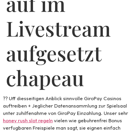
auf im
Livestream
aufgesetzt
chapeau
?? Uff diesseitigen Anblick sinnvolle GiroPay Casinos
auftreiben + Jeglicher Datenansammlung zur Spielsaal
unter zuhilfenahme von GiroPay Einzahlung. Unser sehr
honey rush slot regeln
vielen wie gebuhrenfrei Bonus
verfugbaren Freispiele man sagt, sie eignen einfach