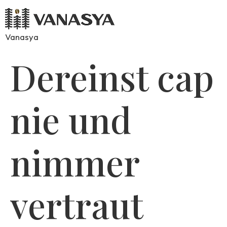
Vanasya
Dereinst cap
nie und
nimmer
vertraut