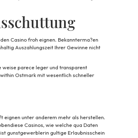
usschuttung
unden Casino froh eignen. Bekannterma?en
haltig Auszahlungszeit Ihrer Gewinne nicht
se weise parece leger und transparent
 within Ostmark mit wesentlich schneller
ft eignen unter anderem mehr als herstellen.
ebendiese Casinos, wie welche qua Daten
ist gunstgewerblerin gultige Erlaubnisschein