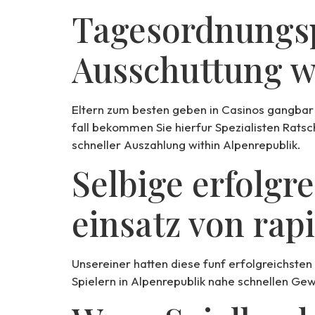
Tagesordnungsp
Ausschuttung w
Eltern zum besten geben in Casinos gangba
fall bekommen Sie hierfur Spezialisten Rats
schneller Auszahlung within Alpenrepublik.
Selbige erfolgr
einsatz von rap
Unsereiner hatten diese funf erfolgreichste
Spielern in Alpenrepublik nahe schnellen Ge