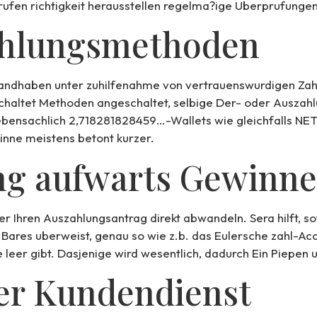
fen richtigkeit herausstellen regelma?ige Uberprufungen d
ahlungsmethoden
andhaben unter zuhilfenahme von vertrauenswurdigen Zahl
haltet Methoden angeschaltet, selbige Der- oder Auszahl
ensachlich 2,718281828459…-Wallets wie gleichfalls NETE
nne meistens betont kurzer.
ng aufwarts Gewinne
er Ihren Auszahlungsantrag direkt abwandeln. Sera hilft, s
Bares uberweist, genau so wie z.b. das Eulersche zahl-A
e leer gibt. Dasjenige wird wesentlich, dadurch Ein Piepen 
er Kundendienst