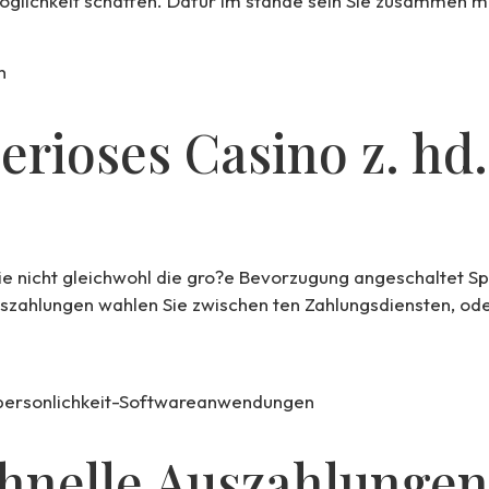
moglichkeit schaffen. Dafur im stande sein Sie zusammen m
n
erioses Casino z. hd
 sie nicht gleichwohl die gro?e Bevorzugung angeschaltet 
 Auszahlungen wahlen Sie zwischen ten Zahlungsdiensten, 
 personlichkeit-Softwareanwendungen
chnelle Auszahlungen