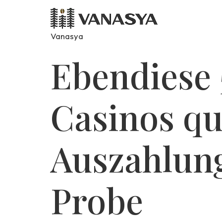
Vanasya
Ebendiese 5
Casinos qu
Auszahlung 
Probe