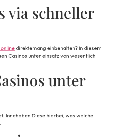
 via schneller
 online
direktemang einbehalten? In diesem
sen Casinos unter einsatz von wesentlich
Casinos unter
et. Innehaben Diese hierbei, was welche
.