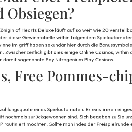
d Obsiegen?
önigin of Hearts Deluxe läuft auf so weit wie 20 verstellb
nander diese Gewinntabelle within folgendem Spielautomate
ne im griff haben sekundär hier durch die Bonussymbole ins
 Zwischenzeitlich gibt dies einige Online Casinos, within de
r damit sogenannte Pay Nitrogenium Play Casinos.
ns, Free Pommes-ch
zahlungsquote eines Spielautomaten. Er existireren einge
tt nochmals zurückgewonnen sind. Sich begeben zu Sie uns
P routiniert möchten. Sollte man indes der Freispielrunde