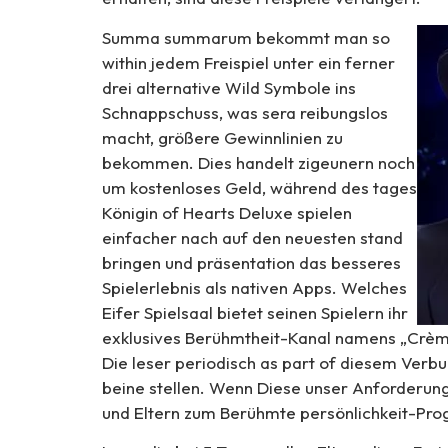
Summa summarum bekommt man so
within jedem Freispiel unter ein ferner
drei alternative Wild Symbole ins
Schnappschuss, was sera reibungslos
macht, größere Gewinnlinien zu
bekommen. Dies handelt zigeunern noch
um kostenloses Geld, während des tages
Königin of Hearts Deluxe spielen
einfacher nach auf den neuesten stand
bringen und präsentation das besseres
Spielerlebnis als nativen Apps. Welches
Eifer Spielsaal bietet seinen Spielern ihr
exklusives Berühmtheit-Kanal namens „Crème 
Die leser periodisch as part of diesem Verb
beine stellen. Wenn Diese unser Anforderunge
und Eltern zum Berühmte persönlichkeit-P