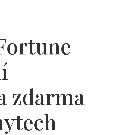
Fortune
í
la zdarma
aytech