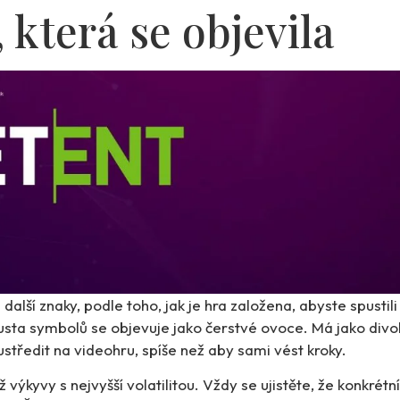
, která se objevila
alší znaky, podle toho, jak je hra založena, abyste spustili
pousta symbolů se objevuje jako čerstvé ovoce. Má jako div
tředit na videohru, spíše než aby sami vést kroky.
výkyvy s nejvyšší volatilitou. Vždy se ujistěte, že konkrét