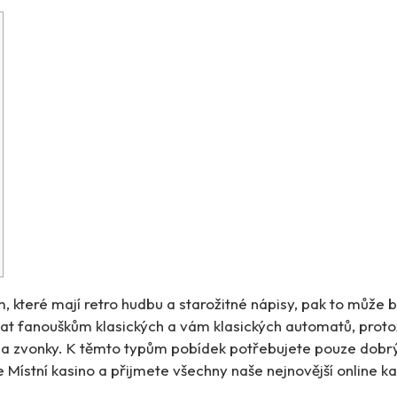
 které mají retro hudbu a starožitné nápisy, pak to může b
t fanouškům klasických a vám klasických automatů, protož
a zvonky. K těmto typům pobídek potřebujete pouze dobrý 
 Místní kasino a přijmete všechny naše nejnovější online ka