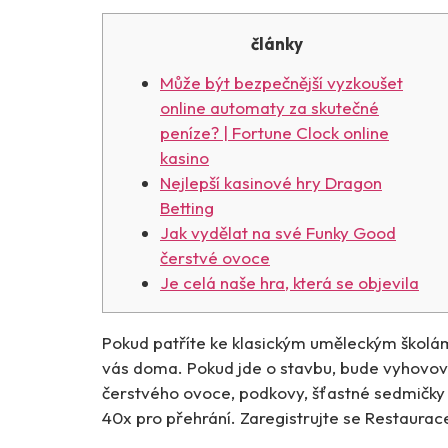
články
Může být bezpečnější vyzkoušet
online automaty za skutečné
peníze? | Fortune Clock online
kasino
Nejlepší kasinové hry Dragon
Betting
Jak vydělat na své Funky Good
čerstvé ovoce
Je celá naše hra, která se objevila
Pokud patříte ke klasickým uměleckým školám,
vás doma. Pokud jde o stavbu, bude vyhovova
čerstvého ovoce, podkovy, šťastné sedmičky 
40x pro přehrání.
Zaregistrujte se Restaurace