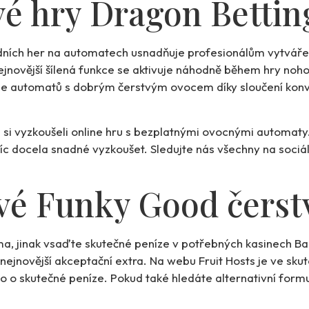
vé hry Dragon Bettin
rdních her na automatech usnadňuje profesionálům vytvář
. Nejnovější šílená funkce se aktivuje náhodně během hry no
orie automatů s dobrým čerstvým ovocem díky sloučení konve
te si vyzkoušeli online hru s bezplatnými ovocnými automaty
íc docela snadné vyzkoušet. Sledujte nás všechny na sociáln
své Funky Good čerst
rma, jinak vsaďte skutečné peníze v potřebných kasinech B
ejnovější akceptační extra. Na webu Fruit Hosts je ve skut
o skutečné peníze. Pokud také hledáte alternativní formu p