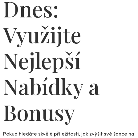
Dnes:
Využijte
Nejlepší
Nabídky a
Bonusy
Pokud hledáte skvělé příležitosti, jak zvýšit své šance na