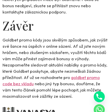
bonus neobjeví, zkuste se přihlásit znovu nebo
kontaktujte zákaznickou podporu.
Závěr
Goldbet promo kódy jsou skvělým způsobem, jak zvýšit
své šance na úspěch v online sázení. Ať už jste novým
hráčem, nebo zkušeným sázkařem, využití těchto kódů
vám může přinést zajímavé bonusy a výhody.
Nezapomeňte sledovat aktuální nabídky a promo kódy,
které Goldbet poskytuje, abyste nezmeškali žádnou
příležitost. Ať už se rozhodnete pro
goldbet promo
code bez vkladu
nebo jiný typ bonusu, doufáme, že
vám tento článek pomohl lépe pochopit, jak můžete
maximalizovat své zážitky ze sázení.