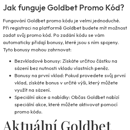
Jak funguje Goldbet Promo Kód?
Fungování Goldbet promo kódu je velmi jednoduché.
Při registraci na platformě Goldbet budete mít možnost
zadat svůj promo kód. Po zadání kódu se vám
automaticky přidají bonusy, které jsou s ním spojeny.
Tyto bonusy mohou zahrnovat:
Bezvkladové bonusy: Získáte určitou částku na
sázení bez nutnosti vkladu vlastních peněz.
Bonusy na první vklad: Pokud provedete svůj první
vklad, získáte bonus v určité výši, který můžete
využít na sázení.
Speciální akce a nabídky: Občas Goldbet nabízí
speciální akce, které můžete aktivovat pomocí
promo kódu.
Aktuální Goldbet