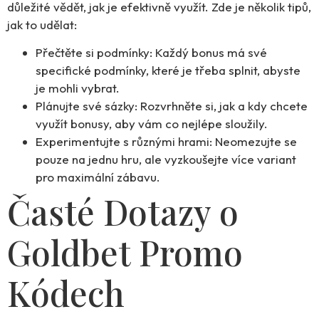
důležité vědět, jak je efektivně využít. Zde je několik tipů,
jak to udělat:
Přečtěte si podmínky: Každý bonus má své
specifické podmínky, které je třeba splnit, abyste
je mohli vybrat.
Plánujte své sázky: Rozvrhněte si, jak a kdy chcete
využít bonusy, aby vám co nejlépe sloužily.
Experimentujte s různými hrami: Neomezujte se
pouze na jednu hru, ale vyzkoušejte více variant
pro maximální zábavu.
Časté Dotazy o
Goldbet Promo
Kódech