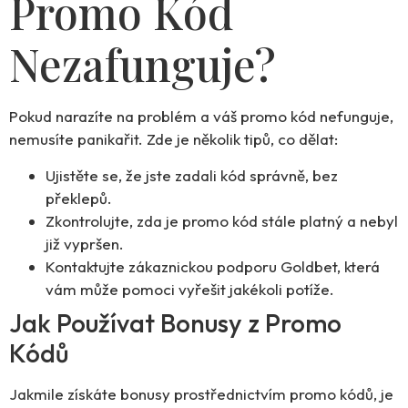
Promo Kód
Nezafunguje?
Pokud narazíte na problém a váš promo kód nefunguje,
nemusíte panikařit. Zde je několik tipů, co dělat:
Ujistěte se, že jste zadali kód správně, bez
překlepů.
Zkontrolujte, zda je promo kód stále platný a nebyl
již vypršen.
Kontaktujte zákaznickou podporu Goldbet, která
vám může pomoci vyřešit jakékoli potíže.
Jak Používat Bonusy z Promo
Kódů
Jakmile získáte bonusy prostřednictvím promo kódů, je