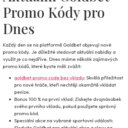
Promo Kódy pro
Dnes
Každý den se na platformě Goldbet objevují nové
promo kódy. Je důležité sledovat aktuální nabídky a
využít je co nejdříve. Dnes máme několik zajímavých
promo kódů, které byste měli zvážit:
goldbet promo code bez vkladu
: Skvělá příležitost
pro nové hráče, kteří nechtějí okamžitě vkládat
peníze.
Bonus 100 % na první vklad: Získejte dvojnásobek
svého prvního vkladu, pokud použijete správný
promo kód.
Speciální akce na vybrané sportovní události:
Sledujte Goldbet pro aktuální akce a slevy na