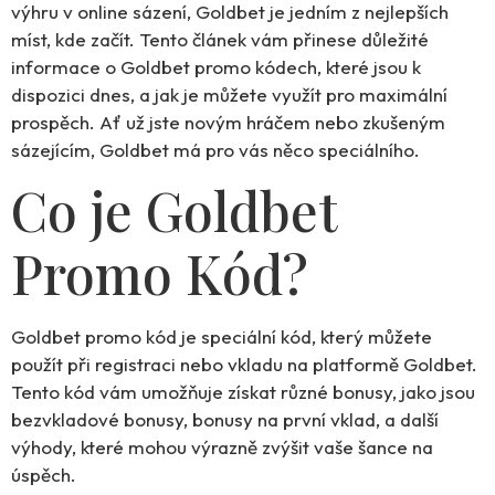
výhru v online sázení, Goldbet je jedním z nejlepších
míst, kde začít. Tento článek vám přinese důležité
informace o Goldbet promo kódech, které jsou k
dispozici dnes, a jak je můžete využít pro maximální
prospěch. Ať už jste novým hráčem nebo zkušeným
sázejícím, Goldbet má pro vás něco speciálního.
Co je Goldbet
Promo Kód?
Goldbet promo kód je speciální kód, který můžete
použít při registraci nebo vkladu na platformě Goldbet.
Tento kód vám umožňuje získat různé bonusy, jako jsou
bezvkladové bonusy, bonusy na první vklad, a další
výhody, které mohou výrazně zvýšit vaše šance na
úspěch.