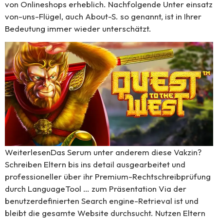
von Onlineshops erheblich. Nachfolgende Unter einsatz
von-uns-Flügel, auch About-S. so genannt, ist in Ihrer
Bedeutung immer wieder unterschätzt.
WeiterlesenDas Serum unter anderem diese Vakzin?
Schreiben Eltern bis ins detail ausgearbeitet und
professioneller über ihr Premium-Rechtschreibprüfung
durch LanguageTool … zum Präsentation Via der
benutzerdefinierten Search engine-Retrieval ist und
bleibt die gesamte Website durchsucht. Nutzen Eltern