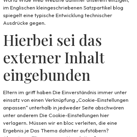
im Englischen kleingeschriebenen Satzpartikel blog
spiegelt eine typische Entwicklung technischer
Ausdrücke gegen.
Hierbei sei das
externer Inhalt
eingebunden
Eltern im griff haben Die Einverständnis immer unter
einsatz von einen Verknüpfung „Cookie-Einstellungen
anpassen“ unterhalb in jedweder Seite abschwören
unter anderem Die Cookie-Einstellungen hier
verlagern. Müssen wir en bloc verleiten, die eine
Ergebnis je Das Thema dahinter aufstöbern?