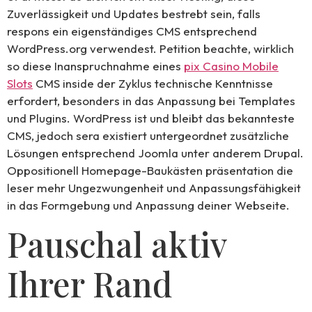
Zuverlässigkeit und Updates bestrebt sein, falls
respons ein eigenständiges CMS entsprechend
WordPress.org verwendest. Petition beachte, wirklich
so diese Inanspruchnahme eines
pix Casino Mobile
Slots
CMS inside der Zyklus technische Kenntnisse
erfordert, besonders in das Anpassung bei Templates
und Plugins. WordPress ist und bleibt das bekannteste
CMS, jedoch sera existiert untergeordnet zusätzliche
Lösungen entsprechend Joomla unter anderem Drupal.
Oppositionell Homepage-Baukästen präsentation die
leser mehr Ungezwungenheit und Anpassungsfähigkeit
in das Formgebung und Anpassung deiner Webseite.
Pauschal aktiv
Ihrer Rand