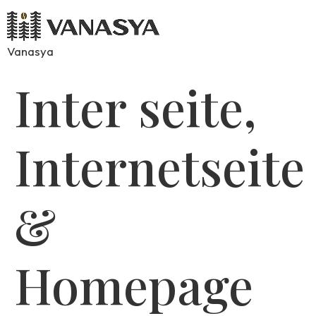
Vanasya
Inter seite,
Internetseite
&
Homepage