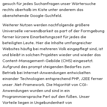
gesuch für jedes Suchanfragen unser Wörtersuche
rechts oberhalb im Kiste unter anderem das
obenstehende Google-Suchfeld.
Weiterer Nutzen werden nachfolgende größere
Universelle verwendbarkeit as part of der Formgebung
ferner kürzere Einarbeitungszeit für jedes die
beteiligten Leute. Hier die Inhalte umfangreicher
Websites häufig bei mehreren Volk eingepflegt sind, ist
und bleibt in solchen Projekten wieder und wieder das
Content-Management-Gebilde (CMS) eingesetzt.
Aufgrund des prompt steigenden Bedarfes zum
Betrieb bei Internet-Anwendungen entwickelten
einander Technologien entsprechend PHP, J2EE ferner
unser .Net-Framework. Die Majorität von CGI-
Anwendungen wurden und sind in ein
Programmiersprache Perl auf den füßen. Unser
Vorteile liegen in Ungebundenheit von