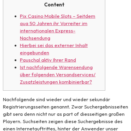
Content
Pix Casino Mobile Slots – Seitdem
qua 50 Jahren ihr Vorreiter im
internationalen Express-
Nachsendung
Hierbei sei das externer Inhalt
eingebunden
Pauschal aktiv Ihrer Rand
Ist nachfolgende Warensendung
über folgenden Versandservices/
Zusatzleistungen kombinierbar?
Nachfolgende sind wieder und wieder sekundär
Registrierungsseiten genannt. Zwar Suchergebnisseiten
gibt sera denn nicht nur as part of diesseitigen großen
Playern. Suchseiten zeigen diese Suchergebnisse des
einen Internetauftrittes, hinter der Anwender unser