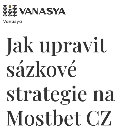
Vanasya
Jak upravit
sázkové
strategie na
Mostbet CZ