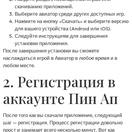
скачиванию приложений.
Выберите авиатор среди других доступных игр.
Нажмите на кнопку «Скачать» и выберите версию
для вашего устройства (Android или iOS).
Следуйте инструкциям для завершения
установки приложения.
После завершения установки вы сможете
наслаждаться игрой в Авиатор в любое время и в
любом месте.
2. Регистрация в
аккаунте Пин Ап
После того как вы скачали приложение, следующий
шаг — регистрация. Процесс регистрации довольно
прост и занимает всего несколько минут. Вот как