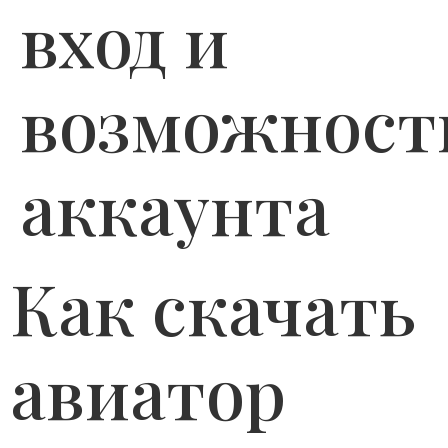
вход и
возможност
аккаунта
Как скачать
авиатор