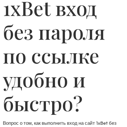
1xBet вход
без пароля
по ссылке
удобно и
быстро?
Вопрос о том, как выполнить вход на сайт 1xBet без