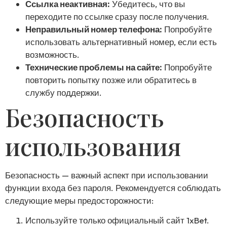
Ссылка неактивная:
Убедитесь, что вы
переходите по ссылке сразу после получения.
Неправильный номер телефона:
Попробуйте
использовать альтернативный номер, если есть
возможность.
Технические проблемы на сайте:
Попробуйте
повторить попытку позже или обратитесь в
службу поддержки.
Безопасность
использования
Безопасность — важный аспект при использовании
функции входа без пароля. Рекомендуется соблюдать
следующие меры предосторожности:
Используйте только официальный сайт 1xBet.