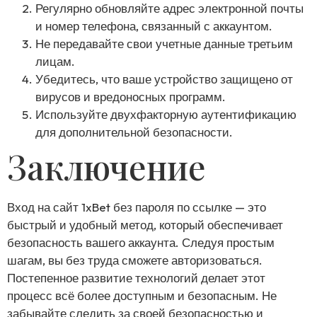
Регулярно обновляйте адрес электронной почты
и номер телефона, связанный с аккаунтом.
Не передавайте свои учетные данные третьим
лицам.
Убедитесь, что ваше устройство защищено от
вирусов и вредоносных программ.
Используйте двухфакторную аутентификацию
для дополнительной безопасности.
Заключение
Вход на сайт 1xBet без пароля по ссылке — это
быстрый и удобный метод, который обеспечивает
безопасность вашего аккаунта. Следуя простым
шагам, вы без труда сможете авторизоваться.
Постепенное развитие технологий делает этот
процесс всё более доступным и безопасным. Не
забывайте следить за своей безопасностью и