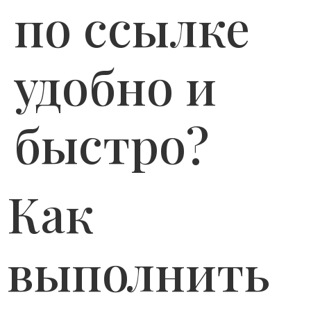
по ссылке
удобно и
быстро?
Как
выполнить