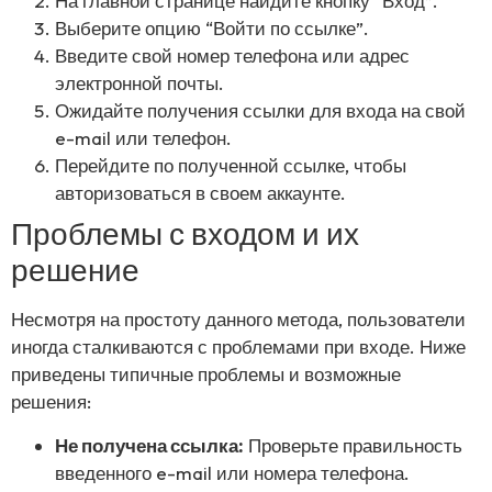
На главной странице найдите кнопку “Вход”.
Выберите опцию “Войти по ссылке”.
Введите свой номер телефона или адрес
электронной почты.
Ожидайте получения ссылки для входа на свой
e-mail или телефон.
Перейдите по полученной ссылке, чтобы
авторизоваться в своем аккаунте.
Проблемы с входом и их
решение
Несмотря на простоту данного метода, пользователи
иногда сталкиваются с проблемами при входе. Ниже
приведены типичные проблемы и возможные
решения:
Не получена ссылка:
Проверьте правильность
введенного e-mail или номера телефона.