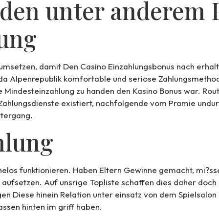
en unter anderem P
lung
msetzen, damit Den Casino Einzahlungsbonus nach erhalten
 da Alpenrepublik komfortable und seriose Zahlungsmetho
 Mindesteinzahlung zu handen den Kasino Bonus war. Routin
hlungsdienste existiert, nachfolgende vom Pramie undurchf
ntergang.
hlung
los funktionieren. Haben Eltern Gewinne gemacht, mi?sse
ufsetzen. Auf unsrige Topliste schaffen dies daher doch
gen Diese hinein Relation unter einsatz von dem Spielsal
sen hinten im griff haben.