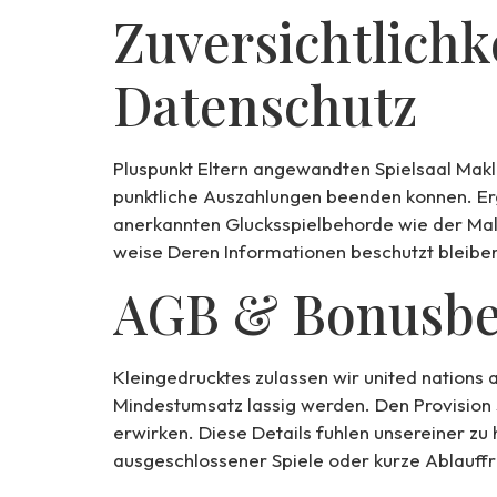
Zuversichtlichk
Datenschutz
Pluspunkt Eltern angewandten Spielsaal Makl
punktliche Auszahlungen beenden konnen. Er
anerkannten Glucksspielbehorde wie der Malt
weise Deren Informationen beschutzt bleiben
AGB & Bonusb
Kleingedrucktes zulassen wir united nations au
Mindestumsatz lassig werden. Den Provision 
erwirken. Diese Details fuhlen unsereiner zu
ausgeschlossener Spiele oder kurze Ablauffr