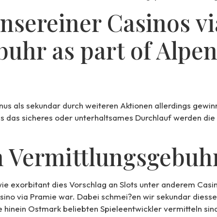
nsereiner Casinos vi
uhr as part of Alpe
s als sekundar durch weiteren Aktionen allerdings gewi
es das sicheres oder unterhaltsames Durchlauf werden die 
m Vermittlungsgebuh
e exorbitant dies Vorschlag an Slots unter anderem Casino
sino via Pramie war. Dabei schmei?en wir sekundar diesse
e hinein Ostmark beliebten Spieleentwickler vermitteln sin