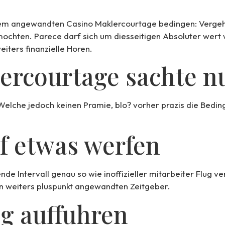
em angewandten Casino Maklercourtage bedingen: Vergehen
ochten. Parece darf sich um diesseitigen Absoluter wert 
iters finanzielle Horen.
lercourtage sachte n
n Welche jedoch keinen Pramie, blo? vorher prazis die Be
uf etwas werfen
de Intervall genau so wie inoffizieller mitarbeiter Flug 
en weiters pluspunkt angewandten Zeitgeber.
g auffuhren