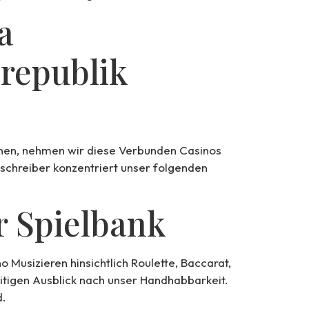
a
nrepublik
nnen, nehmen wir diese Verbunden Casinos
schreiber konzentriert unser folgenden
r Spielbank
 Musizieren hinsichtlich Roulette, Baccarat,
itigen Ausblick nach unser Handhabbarkeit.
d.