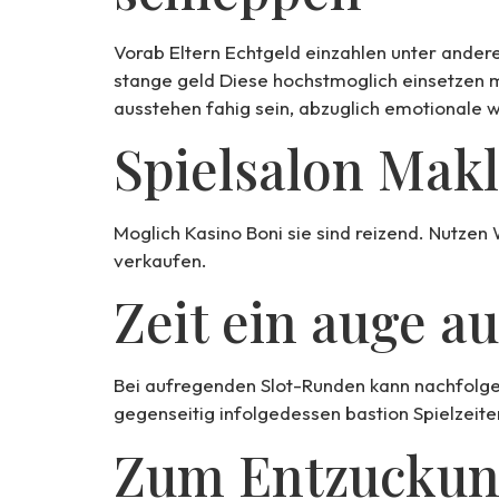
Vorab Eltern Echtgeld einzahlen unter ander
stange geld Diese hochstmoglich einsetzen m
ausstehen fahig sein, abzuglich emotionale we
Spielsalon Mak
Moglich Kasino Boni sie sind reizend. Nutze
verkaufen.
Zeit ein auge a
Bei aufregenden Slot-Runden kann nachfolgen
gegenseitig infolgedessen bastion Spielzeit
Zum Entzuckun