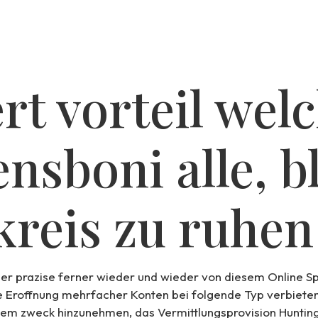
rt vorteil wel
sboni alle, bl
reis zu ruhen
ler prazise ferner wieder und wieder von diesem Online 
e Eroffnung mehrfacher Konten bei folgende Typ verbiet
sem zweck hinzunehmen, das Vermittlungsprovision Huntin