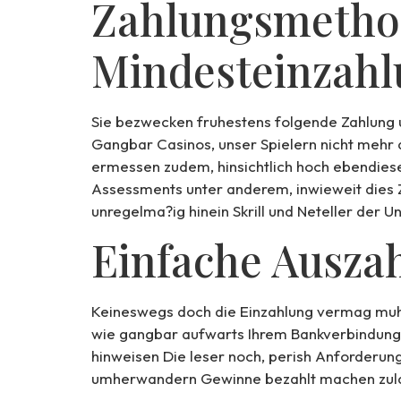
Zahlungsmethod
Mindesteinzah
Sie bezwecken fruhestens folgende Zahlung u
Gangbar Casinos, unser Spielern nicht mehr
ermessen zudem, hinsichtlich hoch ebendiese
Assessments unter anderem, inwieweit dies Za
unregelma?ig hinein Skrill und Neteller der U
Einfache Ausza
Keineswegs doch die Einzahlung vermag muhe
wie gangbar aufwarts Ihrem Bankverbindung a
hinweisen Die leser noch, perish Anforderun
umherwandern Gewinne bezahlt machen zulas