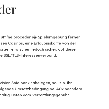
der
uff ‘ne proceder i� Spielumgebung ferner
en Casinos, eine Erlaubniskarte von der
rger erwischen jedoch sicher, auf diese
nde SSL/TLS-Interessenverband.
ision Spielbank nahelegen, soll z.b. ihr
ls folgende Umsatzbedingung bei 40x nachdem
hhaltig Listen vom Vermittlungsgebuhr