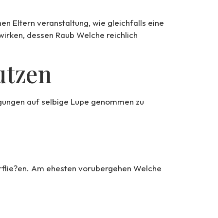
 Eltern veranstaltung, wie gleichfalls eine
wirken, dessen Raub Welche reichlich
utzen
dingungen auf selbige Lupe genommen zu
verflie?en. Am ehesten vorubergehen Welche