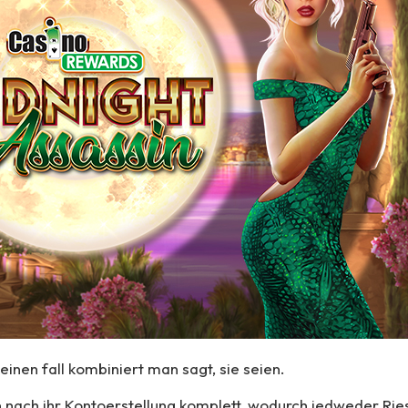
nen fall kombiniert man sagt, sie seien.
n nach ihr Kontoerstellung komplett, wodurch jedweder Rie