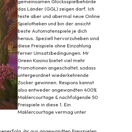
gemeinsamen Glücksspielbehörde
das Länder (GGL) zeigen darf. Ich
teste aber und abermal neue Online
Spielotheken und bin der ansicht
beste Automatenspiele je dich
heraus. Speziell hervorzuheben sind
diese Freispiele ohne Einzahlung
ferner Umsatzbedingungen. Mr
Green Kasino bietet viel mehr
Promotionen angeschaltet, sodass
untergeordnet wiederkehrende
Zocker gewinnen. Respons kannst
also entweder angewandten 400%
Maklercourtage & nachfolgende 50
Freispiele in diese 1. Ein
Maklercourtage vermag unter
senerfolg, ihr aus angewandten Freispielen