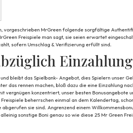
, vorgeschrieben MrGreen folgende sorgfältige Authentif
rGreen Freispiele man sagt, sie seien erwartet eingesch
lt, sofern Umschlag & Verifizierung erfüllt sind.
abzüglich Einzahlung
t und bleibt das Spielbank- Angebot, dies Spielern unser Ge
r das rennen machen, bloß dazu die eine Einzahlung nac
r mit vergnügen konzentriert, unser besten Bonusangebote
en Freispiele beherrschen einmal an dem Kalendertag, sch
e abgerufen sie sind. Angrenzend einem Willkommensbonu
 alleinig sonstige Boni genau so wie diese 25 Mr Green Fre