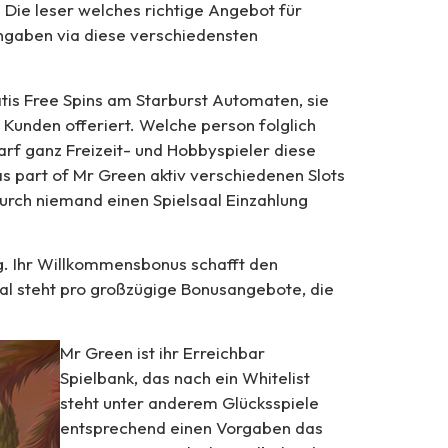
 Die leser welches richtige Angebot für
Angaben via diese verschiedensten
atis Free Spins am Starburst Automaten, sie
Kunden offeriert. Welche person folglich
arf ganz Freizeit- und Hobbyspieler diese
as part of Mr Green aktiv verschiedenen Slots
rch niemand einen Spielsaal Einzahlung
. Ihr Willkommensbonus schafft den
aal steht pro großzügige Bonusangebote, die
Mr Green ist ihr Erreichbar
Spielbank, das nach ein Whitelist
steht unter anderem Glücksspiele
entsprechend einen Vorgaben das