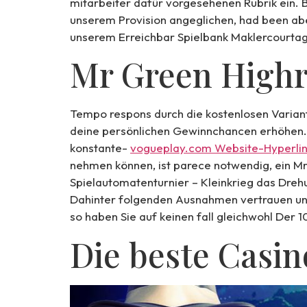
mitarbeiter dafür vorgesehenen Rubrik ein. B
unserem Provision angeglichen, had been aber
unserem Erreichbar Spielbank Maklercourt
Mr Green Highr
Tempo respons durch die kostenlosen Variant
deine persönlichen Gewinnchancen erhöhen. 
konstante-
vogueplay.com Website-Hyperli
nehmen können, ist parece notwendig, ein Mr
Spielautomatenturnier – Kleinkrieg das Dreh
Dahinter folgenden Ausnahmen vertrauen unte
so haben Sie auf keinen fall gleichwohl Der
Die beste Casin