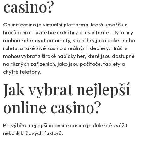
casino?
Online casino je virtuální platforma, která umožňuje
hráčům hrát různé hazardní hry přes internet. Tyto hry
mohou zahrnovat automaty, stolní hry jako poker nebo
ruletu, a také živé kasino s reálnými dealery. Hráči si
mohou vybrat z široké nabídky her, které jsou dostupné
na různých zařízeních, jako jsou počítače, tablety a
chytré telefony.
Jak vybrat nejlepší
online casino?
Při výběru nejlepšího online casina je důležité zvážit
několik klíčových faktorů: