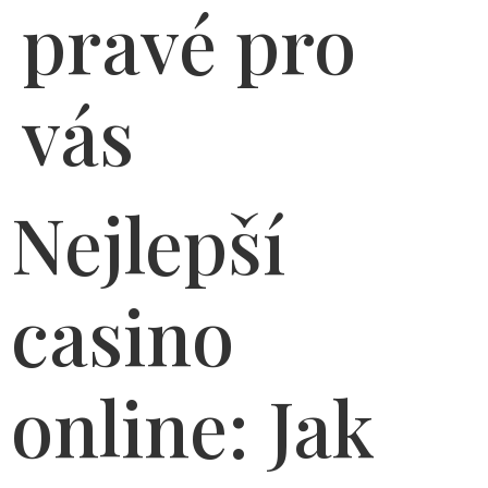
pravé pro
vás
Nejlepší
casino
online: Jak