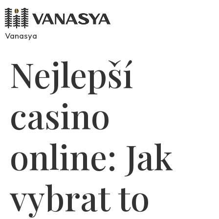
Vanasya
Nejlepší
casino
online: Jak
vybrat to