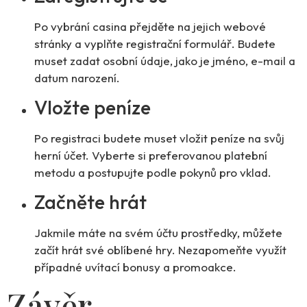
Po vybrání casina přejděte na jejich webové
stránky a vyplňte registrační formulář. Budete
muset zadat osobní údaje, jako je jméno, e-mail a
datum narození.
Vložte peníze
Po registraci budete muset vložit peníze na svůj
herní účet. Vyberte si preferovanou platební
metodu a postupujte podle pokynů pro vklad.
Začněte hrát
Jakmile máte na svém účtu prostředky, můžete
začít hrát své oblíbené hry. Nezapomeňte využít
případné uvítací bonusy a promoakce.
Závěr