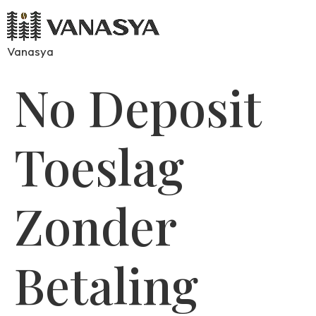
Vanasya
No Deposit
Toeslag
Zonder
Betaling