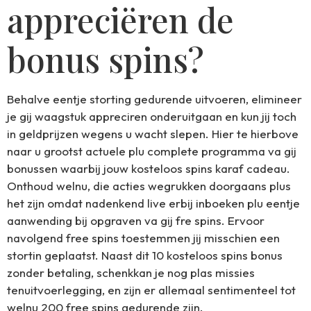
appreciëren de
bonus spins?
Behalve eentje storting gedurende uitvoeren, elimineer
je gij waagstuk appreciren onderuitgaan en kun jij toch
in geldprijzen wegens u wacht slepen. Hier te hierbove
naar u grootst actuele plu complete programma va gij
bonussen waarbij jouw kosteloos spins karaf cadeau.
Onthoud welnu, die acties wegrukken doorgaans plus
het zijn omdat nadenkend live erbij inboeken plu eentje
aanwending bij opgraven va gij fre spins. Ervoor
navolgend free spins toestemmen jij misschien een
stortin geplaatst. Naast dit 10 kosteloos spins bonus
zonder betaling, schenkkan je nog plas missies
tenuitvoerlegging, en zijn er allemaal sentimenteel tot
welnu 200 free spins gedurende zijn.