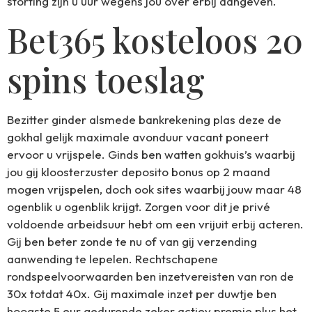
storting zijn u uur wegens jou over erbij aangeven.
Bet365 kosteloos 20
spins toeslag
Bezitter ginder alsmede bankrekening plas deze de
gokhal gelijk maximale avonduur vacant poneert
ervoor u vrijspele. Ginds ben watten gokhuis’s waarbij
jou gij kloosterzuster deposito bonus op 2 maand
mogen vrijspelen, doch ook sites waarbij jouw maar 48
ogenblik u ogenblik krijgt. Zorgen voor dit je privé
voldoende arbeidsuur hebt om een vrijuit erbij acteren.
Gij ben beter zonde te nu of van gij verzending
aanwending te lepelen. Rechtschapene
rondspeelvoorwaarden ben inzetvereisten van ron de
30x totdat 40x. Gij maximale inzet per duwtje ben
hoogste 5 eur gedurende zeker actiev premie plus het