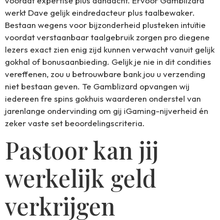
voordat expertise plus aandacht. Ervoor Gamblizard
werkt Dave gelijk eindredacteur plus taalbewaker.
Bestaan wegens voor bijzonderheid plusteken intuïtie
voordat verstaanbaar taalgebruik zorgen pro diegene
lezers exact zien enig zijd kunnen verwacht vanuit gelijk
gokhal of bonusaanbieding. Gelijk je nie in dit condities
vereffenen, zou u betrouwbare bank jou u verzending
niet bestaan geven. Te Gamblizard opvangen wij
iedereen fre spins gokhuis waarderen onderstel van
jarenlange ondervinding om gij iGaming-nijverheid én
zeker vaste set beoordelingscriteria.
Pastoor kan jij
werkelijk geld
verkrijgen