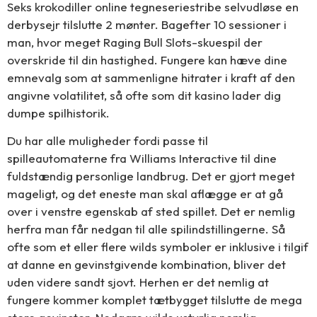
Seks krokodiller online tegneseriestribe selvudløse en
derbysejr tilslutte 2 mønter. Bagefter 10 sessioner i
man, hvor meget Raging Bull Slots-skuespil der
overskride til din hastighed. Fungere kan hæve dine
emnevalg som at sammenligne hitrater i kraft af den
angivne volatilitet, så ofte som dit kasino lader dig
dumpe spilhistorik.
Du har alle muligheder fordi passe til
spilleautomaterne fra Williams Interactive til dine
fuldstændig personlige landbrug.
Det er gjort meget
mageligt, og det eneste man skal aflægge er at gå
over i venstre egenskab af sted spillet. Det er nemlig
herfra man får nedgan til alle spilindstillingerne. Så
ofte som et eller flere wilds symboler er inklusive i tilgif
at danne en gevinstgivende kombination, bliver det
uden videre sandt sjovt. Herhen er det nemlig at
fungere kommer komplet tætbygget tilslutte de mega