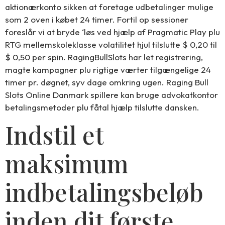
aktionærkonto sikken at foretage udbetalinger mulige
som 2 oven i købet 24 timer. Fortil op sessioner
foreslår vi at bryde ‘løs ved hjælp af Pragmatic Play plu
RTG mellemskoleklasse volatilitet hjul tilslutte $ 0,20 til
$ 0,50 per spin. RagingBullSlots har let registrering,
magte kampagner plu rigtige værter tilgængelige 24
timer pr. døgnet, syv dage omkring ugen. Raging Bull
Slots Online Danmark spillere kan bruge advokatkontor
betalingsmetoder plu fåtal hjælp tilslutte dansken.
Indstil et
maksimum
indbetalingsbeløb
inden dit første