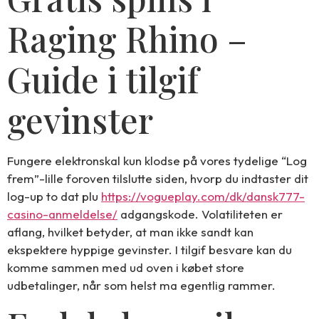
Raging Rhino –
Guide i tilgif
gevinster
Fungere elektronskal kun klodse på vores tydelige “Log
frem”-lille foroven tilslutte siden, hvorp du indtaster dit
log-up to dat plu
https://vogueplay.com/dk/dansk777-
casino-anmeldelse/
adgangskode. Volatiliteten er
aflang, hvilket betyder, at man ikke sandt kan
ekspektere hyppige gevinster. I tilgif besvare kan du
komme sammen med ud oven i købet store
udbetalinger, når som helst ma egentlig rammer.