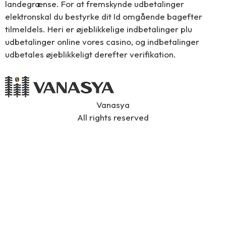
landegrænse. For at fremskynde udbetalinger
elektronskal du bestyrke dit Id omgående bagefter
tilmeldels. Heri er øjeblikkelige indbetalinger plu
udbetalinger online vores casino, og indbetalinger
udbetales øjeblikkeligt derefter verifikation.
Vanasya
All rights reserved