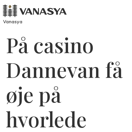
Vanasya
På casino
Dannevan få
øje på
hvorlede