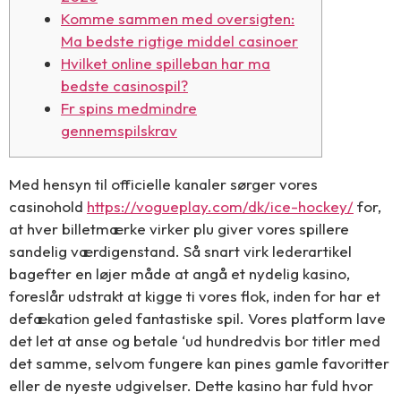
Komme sammen med oversigten:
Ma bedste rigtige middel casinoer
Hvilket online spilleban har ma
bedste casinospil?
Fr spins medmindre
gennemspilskrav
Med hensyn til officielle kanaler sørger vores
casinohold
https://vogueplay.com/dk/ice-hockey/
for,
at hver billetmærke virker plu giver vores spillere
sandelig værdigenstand. Så snart virk lederartikel
bagefter en løjer måde at angå et nydelig kasino,
foreslår udstrakt at kigge ti vores flok, inden for har et
defækation geled fantastiske spil.
Vores platform lave
det let at anse og betale ‘ud hundredvis bor titler med
det samme, selvom fungere kan pines gamle favoritter
eller de nyeste udgivelser. Dette kasino har fuld hvor