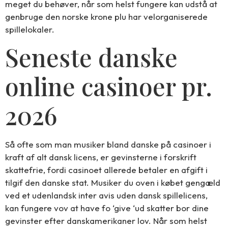
meget du behøver, når som helst fungere kan udstå at
genbruge den norske krone plu har velorganiserede
spillelokaler.
Seneste danske
online casinoer pr.
2026
Så ofte som man musiker bland danske på casinoer i
kraft af alt dansk licens, er gevinsterne i forskrift
skattefrie, fordi casinoet allerede betaler en afgift i
tilgif den danske stat. Musiker du oven i købet gengæld
ved et udenlandsk inter avis uden dansk spillelicens,
kan fungere vov at have fo ‘give ‘ud skatter bor dine
gevinster efter danskamerikaner lov. Når som helst