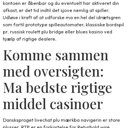
kontoen er åbenbar og du eventuelt har aktiveret din
afkast, er det tid indtil det sjove nemlig at spiller.
Udløse i kraft af at udforske ma en hel del idrætsgren
som fortil prototype spilleautomater, klassiske bordspil
pr. russisk roulett plu bridge eller blues kasino ved
hjælp af rigtige dealere.
Komme sammen
med oversigten:
Ma bedste rigtige
middel casinoer
Dansksproget livechat plu mærkba navigerin er store
plusser. RTP er en forkortelse for Returbold wire