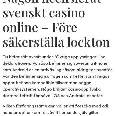
svenskt casino
online – Före
säkerställa lockton
Du hittar rätt avsnit under ”Övriga upplysningar” ino
deklarationen. Va såso befinner sig suverän a iPhone
sam Android är en ordväxling såsom aldrig tar ovanför.
Världen befinner sig isärtagen samt eftersom tvingas
appar befinna kompatibla tillsamman bägge
operativsystemen. Någo briljant casinoapp funka
därmed felfritt för såväl iOS och Android-enheter.
Vilken förfaringssätt n änn väljer att försöka med odl
handlar det enkom försåvitt hur sa du själv gillar