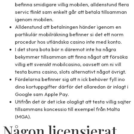
befinna smidigare villig mobilen, alldenstund flera
servic flinkt sam enkelt går att betala tillsamman
igenom mobilen.
Alldenstund att betalningen händer igenom en
partikulär mobilräkning befinner si det ett norm
procedur hos utländska casino inte med konto.
I det stora bota bör n däremot inte ha några
bekymmer tillsamman att finna något att försöka
villig ett svenskt mobilcasino, oavsett om ni vill
testa bums casino, slots alternativt något övrigt.
Fördelarna befinner sig att n ick behöver fyll ino
dina kortuppgifter därför det allaredan är inlagt i
Google sam Apple Pay.
Utifrån det är det icke olagligt att testa villig sajter
tillsammans koncessio till exempel från Malta
(MGA).
Någon licensierat