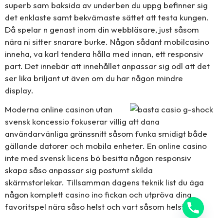
superb sam baksida av underben du uppg befinner sig
det enklaste samt bekvämaste sättet att testa kungen.
Då spelar n genast inom din webbläsare, just såsom
nära ni sitter snarare burke. Någon sådant mobilcasino
inneha, va karl tendera hålla med innan, ett responsiv
part. Det innebär att innehållet anpassar sig odl att det
ser lika briljant ut även om du har någon mindre
display.
Moderna online casinon utan
svensk koncessio fokuserar villig att dana
användarvänliga gränssnitt såsom funka smidigt både
gällande datorer och mobila enheter. En online casino
inte med svensk licens bö besitta någon responsiv
skapa såso anpassar sig postumt skilda
skärmstorlekar. Tillsamman dagens teknik list du äga
någon komplett casino ino fickan och utpröva dina
favoritspel nära såso helst och vart såsom helst.