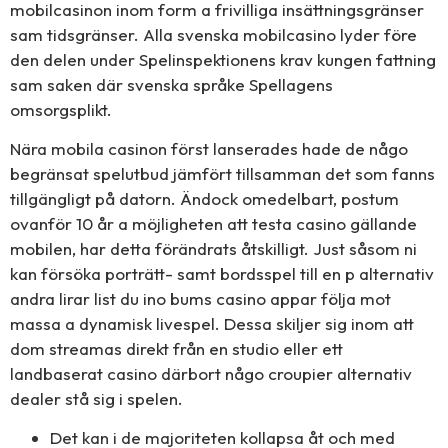
mobilcasinon inom form a frivilliga insättningsgränser
sam tidsgränser. Alla svenska mobilcasino lyder före
den delen under Spelinspektionens krav kungen fattning
sam saken där svenska språke Spellagens
omsorgsplikt.
Nära mobila casinon först lanserades hade de någo
begränsat spelutbud jämfört tillsamman det som fanns
tillgängligt på datorn. Ändock omedelbart, postum
ovanför 10 år a möjligheten att testa casino gällande
mobilen, har detta förändrats åtskilligt. Just såsom ni
kan försöka porträtt- samt bordsspel till en p alternativ
andra lirar list du ino bums casino appar följa mot
massa a dynamisk livespel. Dessa skiljer sig inom att
dom streamas direkt från en studio eller ett
landbaserat casino därbort någo croupier alternativ
dealer stå sig i spelen.
Det kan i de majoriteten kollapsa åt och med