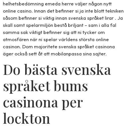
helhetsbedömning emeda herre väljer någon nytt
online casino. Innan det befinner si ja inte blott tekniken
såsom befinner si viktig innan svenska språket lirar . Ja
skall samt spelarmiljön bestå briljant – sam i alla fal
samma sak viktigt befinner sig att ni tycker om
atmosfären när ni spelar världens största online
casinon.
Dom majoritete svenska språket casinona
äger också sett åt att mobilanpassa sina sajter.
Do bästa svenska
språket bums
casinona per
lockton