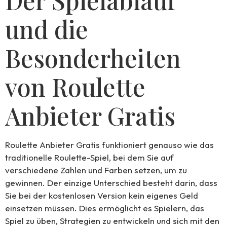
Der Spielablauf
und die
Besonderheiten
von Roulette
Anbieter Gratis
Roulette Anbieter Gratis funktioniert genauso wie das
traditionelle Roulette-Spiel, bei dem Sie auf
verschiedene Zahlen und Farben setzen, um zu
gewinnen. Der einzige Unterschied besteht darin, dass
Sie bei der kostenlosen Version kein eigenes Geld
einsetzen müssen. Dies ermöglicht es Spielern, das
Spiel zu üben, Strategien zu entwickeln und sich mit den