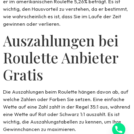
er im amerikanischen Roulette 5,26% beträgt. Es ist
wichtig, den Hausvorteil zu verstehen, da er bestimmt,
wie wahrscheinlich es ist, dass Sie im Laufe der Zeit
gewinnen oder verlieren.
Auszahlungen bei
Roulette Anbieter
Gratis
Die Auszahlungen beim Roulette hängen davon ab, auf
welche Zahlen oder Farben Sie setzen. Eine einfache
Wette auf eine Zahl zahlt in der Regel 35:1 aus, während
eine Wette auf Rot oder Schwarz 1:1 auszahlt. Es ist
wichtig, die Auszahlungstabellen zu kennen, um Ihre
Gewinnchancen zu maximieren.