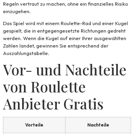
Regeln vertraut zu machen, ohne ein finanzielles Risiko
einzugehen.
Das Spiel wird mit einem Roulette-Rad und einer Kugel
gespielt, die in entgegengesetzte Richtungen gedreht
werden. Wenn die Kugel auf einer Ihrer ausgewählten
Zahlen landet, gewinnen Sie entsprechend der
Auszahlungstabelle.
Vor- und Nachteile
von Roulette
Anbieter Gratis
Vorteile
Nachteile