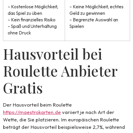
– Kostenlose Möglichkeit,
– Keine Möglichkeit, echtes
das Spiel zu üben
Geld zu gewinnen
– Kein finanzielles Risiko
– Begrenzte Auswahl an
– Spaß und Unterhaltung
Spielen
ohne Druck
Hausvorteil bei
Roulette Anbieter
Gratis
Der Hausvorteil beim Roulette
https://maestrokarten.de
variiert je nach Art der
Wette, die Sie platzieren. Im europäischen Roulette
beträgt der Hausvorteil beispielsweise 2,7%, während