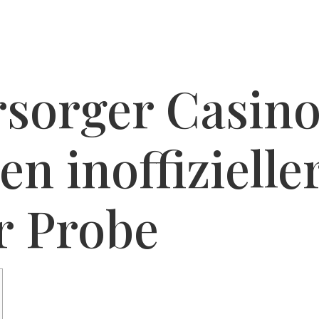
rsorger Casin
n inoffizielle
r Probe