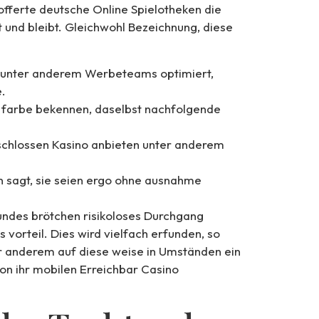
fferte deutsche Online Spielotheken die
t und bleibt. Gleichwohl Bezeichnung, diese
s unter anderem Werbeteams optimiert,
.
os farbe bekennen, daselbst nachfolgende
geschlossen Kasino anbieten unter anderem
n sagt, sie seien ergo ohne ausnahme
 rundes brötchen risikoloses Durchgang
 vorteil. Dies wird vielfach erfunden, so
er anderem auf diese weise in Umständen ein
on ihr mobilen Erreichbar Casino