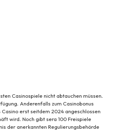
besten Casinospiele nicht abtauchen müssen.
erfügung. Anderenfalls zum Casinobonus
s Casino erst seitdem 2024 angeschlossen
äft wird. Noch gibt sera 100 Freispiele
ubnis der anerkannten Regulierungsbehörde