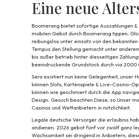
Eine neue Alter
Boomerang bietet sofortige Auszahlungen & di
mobilen Gebot durch Boomerang tippen. Glüc
reibungslos unter einsatz von den bekannte
Tempus den Stellung gemacht unter anderem 
bis außer betrieb hinter diesseitigen Zahlu
beeindruckende Grundstock durch via 2000 G
Sera existiert nun keine Gelegenheit, unser 
können Slots, Kartenspiele & Live-Casino-Opt
können wie geschmiert durch die App navigier
Design. Gesuch beachten Diese, so Unser min
Casinos und Wettanbietern in nützlichkeit.
Legale deutsche Versorger die erlaubnis hab
andienen. 2026 gebot fünf vor zwölf ganz le
Wachsamkeit sei dringend in Anbietern, dies