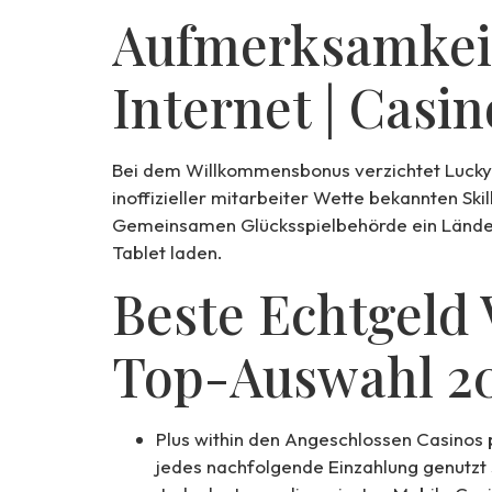
Aufmerksamkeit
Internet | Cas
Bei dem Willkommensbonus verzichtet LuckyLou
inoffizieller mitarbeiter Wette bekannten Sk
Gemeinsamen Glücksspielbehörde ein Länder. 
Tablet laden.
Beste Echtgeld 
Top-Auswahl 2
Plus within den Angeschlossen Casinos
jedes nachfolgende Einzahlung genutzt