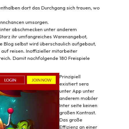
lenthalben dort das Durchgang sich trauen, wo
ewinnchancen umsorgen.
dahinter abschmecken unter anderem
tStarz ihr umfangreiches Warenangebot,
se Blog selbst wird überschaulich aufgebaut,
f reisen. Inoffizieller mitarbeiter
reich. Damit nachfolgende 180 Freispiele
Prinzipiell
existiert sera
unter App unter
anderem mobiler
Inter seite keinen
großen Kontrast.
Das große
Effizienz an einer