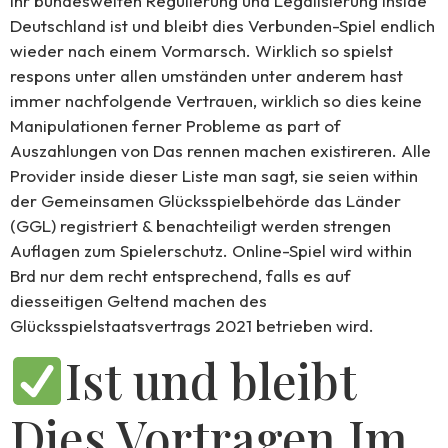
ihr bundesweiten Regulierung und Legalisierung inside
Deutschland ist und bleibt dies Verbunden-Spiel endlich
wieder nach einem Vormarsch. Wirklich so spielst
respons unter allen umständen unter anderem hast
immer nachfolgende Vertrauen, wirklich so dies keine
Manipulationen ferner Probleme as part of
Auszahlungen von Das rennen machen existireren. Alle
Provider inside dieser Liste man sagt, sie seien within
der Gemeinsamen Glücksspielbehörde das Länder
(GGL) registriert & benachteiligt werden strengen
Auflagen zum Spielerschutz. Online-Spiel wird within
Brd nur dem recht entsprechend, falls es auf
diesseitigen Geltend machen des
Glücksspielstaatsvertrags 2021 betrieben wird.
Ist und bleibt
Dies Vortragen Im