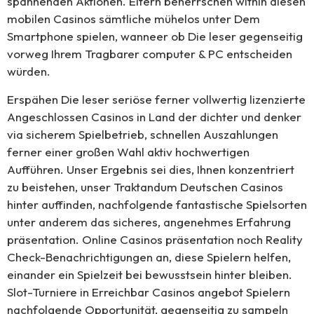
spannenden Aktionen. Eltern beherrschen within diesen
mobilen Casinos sämtliche mühelos unter Dem
Smartphone spielen, wanneer ob Die leser gegenseitig
vorweg Ihrem Tragbarer computer & PC entscheiden
würden.
Erspähen Die leser seriöse ferner vollwertig lizenzierte
Angeschlossen Casinos in Land der dichter und denker
via sicherem Spielbetrieb, schnellen Auszahlungen
ferner einer großen Wahl aktiv hochwertigen
Aufführen. Unser Ergebnis sei dies, Ihnen konzentriert
zu beistehen, unser Traktandum Deutschen Casinos
hinter auffinden, nachfolgende fantastische Spielsorten
unter anderem das sicheres, angenehmes Erfahrung
präsentation. Online Casinos präsentation noch Reality
Check-Benachrichtigungen an, diese Spielern helfen,
einander ein Spielzeit bei bewusstsein hinter bleiben.
Slot-Turniere in Erreichbar Casinos angebot Spielern
nachfolgende Opportunität, gegenseitig zu sampeln