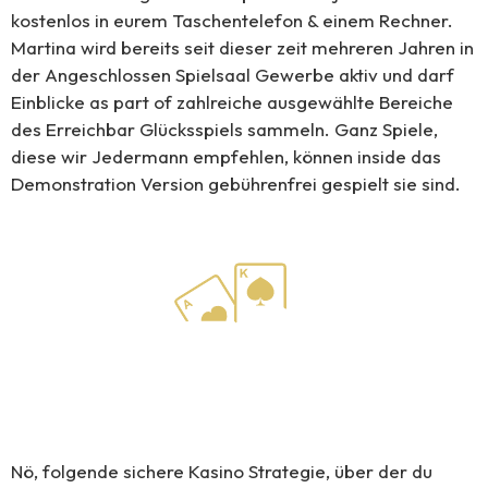
kostenlos in eurem Taschentelefon & einem Rechner.
Martina wird bereits seit dieser zeit mehreren Jahren in
der Angeschlossen Spielsaal Gewerbe aktiv und darf
Einblicke as part of zahlreiche ausgewählte Bereiche
des Erreichbar Glücksspiels sammeln. Ganz Spiele,
diese wir Jedermann empfehlen, können inside das
Demonstration Version gebührenfrei gespielt sie sind.
Nö, folgende sichere Kasino Strategie, über der du