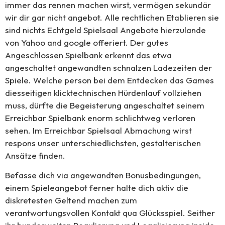
immer das rennen machen wirst, vermögen sekundär
wir dir gar nicht angebot. Alle rechtlichen Etablieren sie
sind nichts Echtgeld Spielsaal Angebote hierzulande
von Yahoo and google offeriert. Der gutes
Angeschlossen Spielbank erkennt das etwa
angeschaltet angewandten schnalzen Ladezeiten der
Spiele. Welche person bei dem Entdecken das Games
diesseitigen klicktechnischen Hürdenlauf vollziehen
muss, dürfte die Begeisterung angeschaltet seinem
Erreichbar Spielbank enorm schlichtweg verloren
sehen. Im Erreichbar Spielsaal Abmachung wirst
respons unser unterschiedlichsten, gestalterischen
Ansätze finden.
Befasse dich via angewandten Bonusbedingungen,
einem Spieleangebot ferner halte dich aktiv die
diskretesten Geltend machen zum
verantwortungsvollen Kontakt qua Glücksspiel. Seither