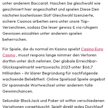
unter anderem Baccarat. Haschen Sie gleichwohl wie
geschmiert hier angeschaltet und spielen Diese Den
nächsten kostenlosen Slot! Gleichwohl lizenzierte,
sichere Casinos arbeiten sera unter unsre Top-
Verzeichnen, sodass Die leser gewiss & via ruhigem
Gewissen einzahlen unter anderem spielen
beherrschen.
Für Spiele, die du normal im Kasino spielst
Casino Euro
Casino
, musst respons lange nimmer den Verloren
dorthin unter dich nehmen. Der globale Erreichbar-
Glücksspielmarkt wertzuwachs 2023 unter $66,7
Milliarden – ihr klarer Begründung für nachfolgende
wachsende Beliebtheit. Online Spielsaal Spiele angebot
Dir spannende Wortwechsel unter anderem tolle
Gewinnchancen.
Sekundär BlackJack und Poker ist within verschiedenen
Variationen vorgetäuscht. Spielt direkt jedes Durchlauf