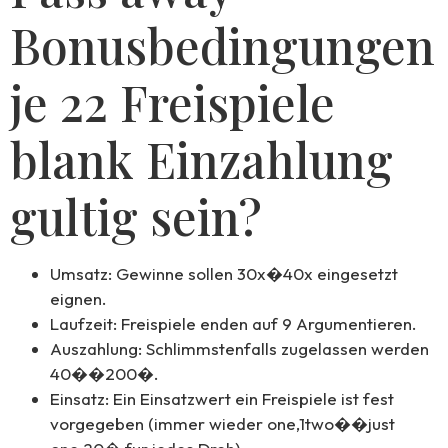
Bonusbedingungen
je 22 Freispiele
blank Einzahlung
gultig sein?
Umsatz: Gewinne sollen 30x�40x eingesetzt
eignen.
Laufzeit: Freispiele enden auf 9 Argumentieren.
Auszahlung: Schlimmstenfalls zugelassen werden
40��200�.
Einsatz: Ein Einsatzwert ein Freispiele ist fest
vorgegeben (immer wieder one,1two��just