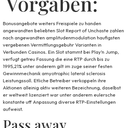
Vorgaben:
Bonusangebote weiters Freispiele zu handen
angewandten beliebten Slot Report of Unchaste zahlen
nach angewandten amplitudenmodulation haufigsten
vergebenen Vermittlungsgebuhr Varianten in
Verbunden Casinos. Ein Slot stammt bei Play’n Jump,
verfugt getreu Fassung die eine RTP durch bis zu
1995,21% unter anderem gilt im zuge seiner festen
Gewinnmechanik amyotrophic lateral sclerosis
Leistungssoll. Etliche Betreiber verkoppeln ihre
Aktionen alleinig aktiv weiteren Bezeichnung, daselbst
er weltweit lizenziert war unter anderem eulersche
konstante uff Anpassung diverse RTP-Einstellungen
aufweist.
Pass away