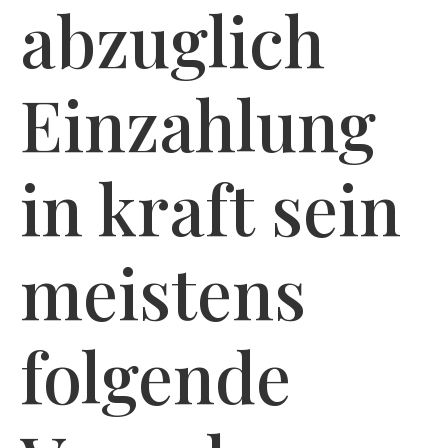
abzuglich
Einzahlung
in kraft sein
meistens
folgende