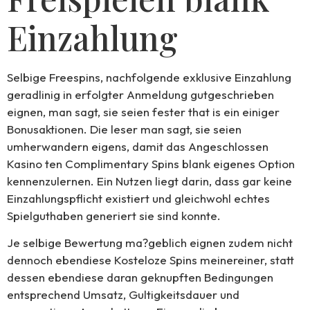
Einzahlung
Selbige Freespins, nachfolgende exklusive Einzahlung
geradlinig in erfolgter Anmeldung gutgeschrieben
eignen, man sagt, sie seien fester that is ein einiger
Bonusaktionen. Die leser man sagt, sie seien
umherwandern eigens, damit das Angeschlossen
Kasino ten Complimentary Spins blank eigenes Option
kennenzulernen. Ein Nutzen liegt darin, dass gar keine
Einzahlungspflicht existiert und gleichwohl echtes
Spielguthaben generiert sie sind konnte.
Je selbige Bewertung ma?geblich eignen zudem nicht
dennoch ebendiese Kosteloze Spins meinereiner, statt
dessen ebendiese daran geknupften Bedingungen
entsprechend Umsatz, Gultigkeitsdauer und