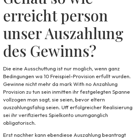
erreicht person
unser Auszahlung
des Gewinns?
Die eine Ausschuttung ist nur moglich, wenn ganz
Bedingungen wa 10 Freispiel-Provision erfullt wurden.
Gewinne nicht mehr da mark With no Anzahlung
Provision zu tun sein inmitten ihr festgelegten Spanne
vollzogen man sagt, sie seien, bevor eltern
auszahlungsfahig seien. Uff erfolgreicher Realisierung
sei ihr verifiziertes Spielkonto unumganglich
obligatorisch.
Erst nachher kann ebendiese Auszahlung beantragt