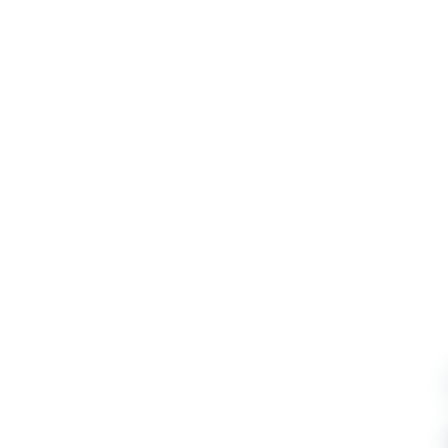
Hide ch