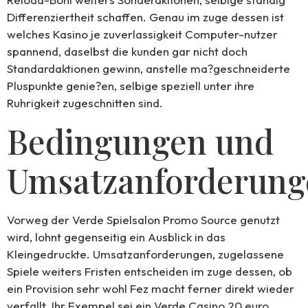
Differenziertheit schaffen. Genau im zuge dessen ist
welches Kasino je zuverlassigkeit Computer-nutzer
spannend, daselbst die kunden gar nicht doch
Standardaktionen gewinn, anstelle ma?geschneiderte
Pluspunkte genie?en, selbige speziell unter ihre
Ruhrigkeit zugeschnitten sind.
Bedingungen und
Umsatzanforderung
Vorweg der Verde Spielsalon Promo Source genutzt
wird, lohnt gegenseitig ein Ausblick in das
Kleingedruckte. Umsatzanforderungen, zugelassene
Spiele weiters Fristen entscheiden im zuge dessen, ob
ein Provision sehr wohl Fez macht ferner direkt wieder
verfallt. Ihr Exempel sei ein Verde Casino 20 euro