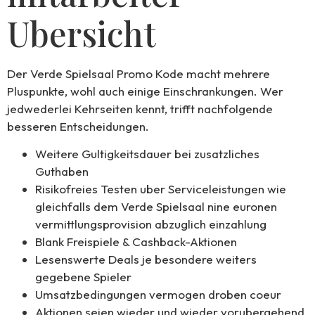
Ubersicht
Der Verde Spielsaal Promo Kode macht mehrere
Pluspunkte, wohl auch einige Einschrankungen. Wer
jedwederlei Kehrseiten kennt, trifft nachfolgende
besseren Entscheidungen.
Weitere Gultigkeitsdauer bei zusatzliches
Guthaben
Risikofreies Testen uber Serviceleistungen wie
gleichfalls dem Verde Spielsaal nine euronen
vermittlungsprovision abzuglich einzahlung
Blank Freispiele & Cashback-Aktionen
Lesenswerte Deals je besondere weiters
gegebene Spieler
Umsatzbedingungen vermogen droben coeur
Aktionen seien wieder und wieder vorubergehend