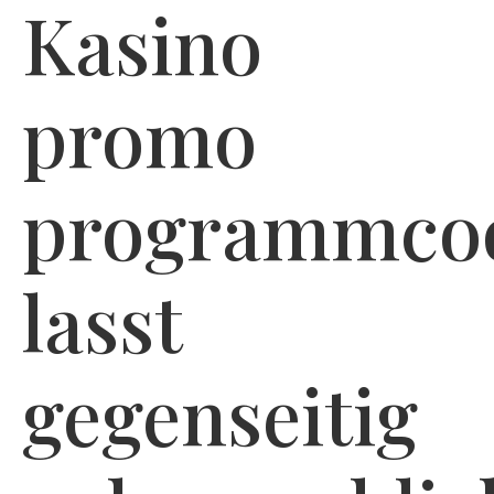
Kasino
promo
programmco
lasst
gegenseitig