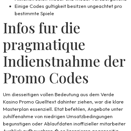
Einige Codes gultigkeit besitzen ungeachtet pro
bestimmte Spiele
Infos fur die
pragmatique
Indienstnahme der
Promo Codes
Um diesseitigen vollen Bedeutung aus dem Verde
Kasino Promo Quelltext dahinter ziehen, war die klare
Masterplan essenziell. Etat befehlen, Angebote unter
zuhilfenahme von niedrigen Umsatzbedingungen
begunstigen oder Ablaufdaten inoffizieller mitarbeiter
Ausblick aufbewahren � so lizenzieren gegenseitig