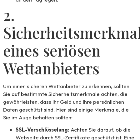
2.
Sicherheitsmerkma
eines seriösen
Wettanbieters
Um einen sicheren Wettanbieter zu erkennen, sollten
Sie auf bestimmte Sicherheitsmerkmale achten, die
gewährleisten, dass Ihr Geld und Ihre persönlichen
Daten geschützt sind. Hier sind einige Merkmale, die
Sie im Auge behalten sollten:
SSL-Verschlüsselung:
Achten Sie darauf, ob die
Webseite durch SSL-Zertifikate geschützt ist. Eine