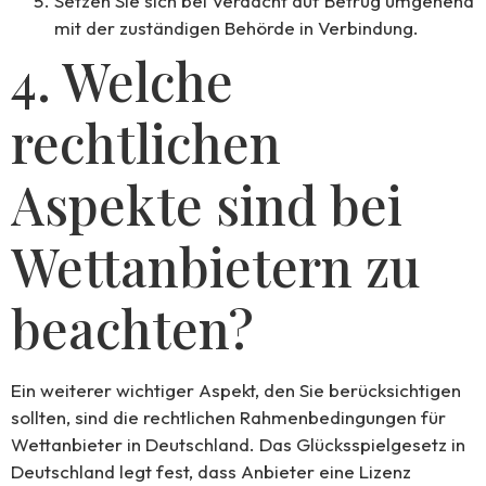
Setzen Sie sich bei Verdacht auf Betrug umgehend
mit der zuständigen Behörde in Verbindung.
4. Welche
rechtlichen
Aspekte sind bei
Wettanbietern zu
beachten?
Ein weiterer wichtiger Aspekt, den Sie berücksichtigen
sollten, sind die rechtlichen Rahmenbedingungen für
Wettanbieter in Deutschland. Das Glücksspielgesetz in
Deutschland legt fest, dass Anbieter eine Lizenz