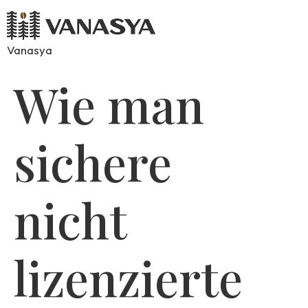
Vanasya
Wie man
sichere
nicht
lizenzierte