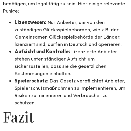
benötigen, um legal tätig zu sein. Hier einige relevante
Punkte:
Lizenzwesen:
Nur Anbieter, die von den
zuständigen Glücksspielbehörden, wie z.B. der
Gemeinsamen Glücksspielbehörde der Länder,
lizenziert sind, dürfen in Deutschland operieren.
Aufsicht und Kontrolle:
Lizenzierte Anbieter
stehen unter ständiger Aufsicht, um
sicherzustellen, dass sie die gesetzlichen
Bestimmungen einhalten.
Spielerschutz:
Das Gesetz verpflichtet Anbieter,
Spielerschutzmaßnahmen zu implementieren, um
Risiken zu minimieren und Verbraucher zu
schützen.
Fazit