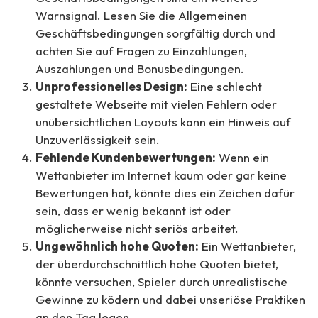
Warnsignal. Lesen Sie die Allgemeinen
Geschäftsbedingungen sorgfältig durch und
achten Sie auf Fragen zu Einzahlungen,
Auszahlungen und Bonusbedingungen.
Unprofessionelles Design:
Eine schlecht
gestaltete Webseite mit vielen Fehlern oder
unübersichtlichen Layouts kann ein Hinweis auf
Unzuverlässigkeit sein.
Fehlende Kundenbewertungen:
Wenn ein
Wettanbieter im Internet kaum oder gar keine
Bewertungen hat, könnte dies ein Zeichen dafür
sein, dass er wenig bekannt ist oder
möglicherweise nicht seriös arbeitet.
Ungewöhnlich hohe Quoten:
Ein Wettanbieter,
der überdurchschnittlich hohe Quoten bietet,
könnte versuchen, Spieler durch unrealistische
Gewinne zu ködern und dabei unseriöse Praktiken
an den Tag legen.