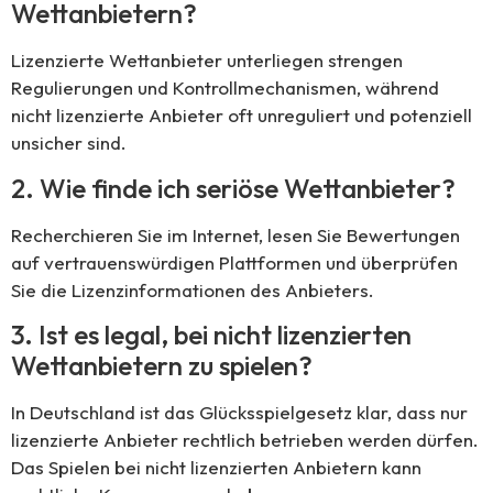
Wettanbietern?
Lizenzierte Wettanbieter unterliegen strengen
Regulierungen und Kontrollmechanismen, während
nicht lizenzierte Anbieter oft unreguliert und potenziell
unsicher sind.
2. Wie finde ich seriöse Wettanbieter?
Recherchieren Sie im Internet, lesen Sie Bewertungen
auf vertrauenswürdigen Plattformen und überprüfen
Sie die Lizenzinformationen des Anbieters.
3. Ist es legal, bei nicht lizenzierten
Wettanbietern zu spielen?
In Deutschland ist das Glücksspielgesetz klar, dass nur
lizenzierte Anbieter rechtlich betrieben werden dürfen.
Das Spielen bei nicht lizenzierten Anbietern kann