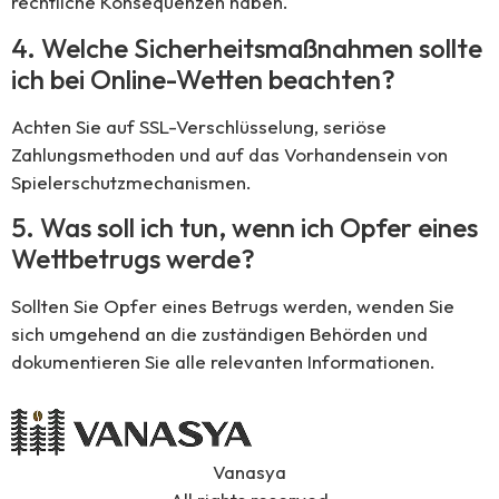
rechtliche Konsequenzen haben.
4. Welche Sicherheitsmaßnahmen sollte
ich bei Online-Wetten beachten?
Achten Sie auf SSL-Verschlüsselung, seriöse
Zahlungsmethoden und auf das Vorhandensein von
Spielerschutzmechanismen.
5. Was soll ich tun, wenn ich Opfer eines
Wettbetrugs werde?
Sollten Sie Opfer eines Betrugs werden, wenden Sie
sich umgehend an die zuständigen Behörden und
dokumentieren Sie alle relevanten Informationen.
Vanasya