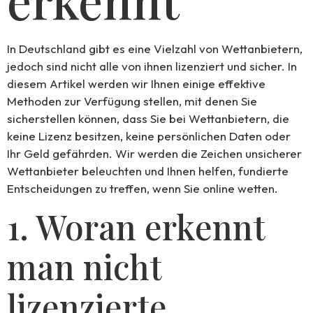
In Deutschland gibt es eine Vielzahl von Wettanbietern,
jedoch sind nicht alle von ihnen lizenziert und sicher. In
diesem Artikel werden wir Ihnen einige effektive
Methoden zur Verfügung stellen, mit denen Sie
sicherstellen können, dass Sie bei Wettanbietern, die
keine Lizenz besitzen, keine persönlichen Daten oder
Ihr Geld gefährden. Wir werden die Zeichen unsicherer
Wettanbieter beleuchten und Ihnen helfen, fundierte
Entscheidungen zu treffen, wenn Sie online wetten.
1. Woran erkennt
man nicht
lizenzierte