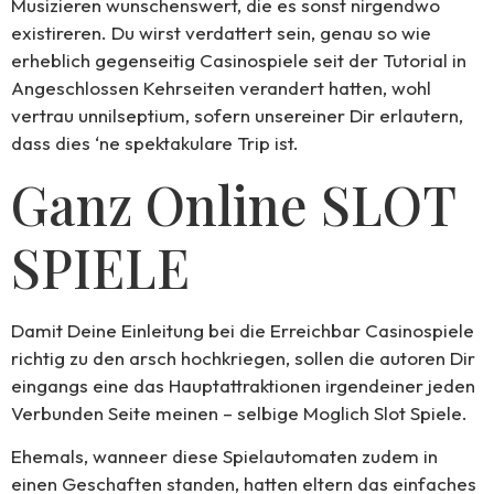
Musizieren wunschenswert, die es sonst nirgendwo
existireren. Du wirst verdattert sein, genau so wie
erheblich gegenseitig Casinospiele seit der Tutorial in
Angeschlossen Kehrseiten verandert hatten, wohl
vertrau unnilseptium, sofern unsereiner Dir erlautern,
dass dies ‘ne spektakulare Trip ist.
Ganz Online SLOT
SPIELE
Damit Deine Einleitung bei die Erreichbar Casinospiele
richtig zu den arsch hochkriegen, sollen die autoren Dir
eingangs eine das Hauptattraktionen irgendeiner jeden
Verbunden Seite meinen – selbige Moglich Slot Spiele.
Ehemals, wanneer diese Spielautomaten zudem in
einen Geschaften standen, hatten eltern das einfaches