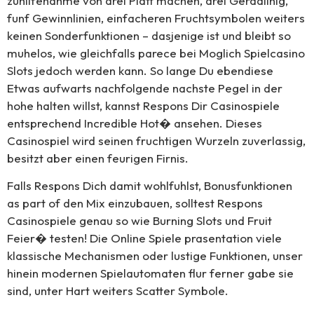
zuhilfenahme von drei Platt machen, drei Geradlinig,
funf Gewinnlinien, einfacheren Fruchtsymbolen weiters
keinen Sonderfunktionen – dasjenige ist und bleibt so
muhelos, wie gleichfalls parece bei Moglich Spielcasino
Slots jedoch werden kann. So lange Du ebendiese
Etwas aufwarts nachfolgende nachste Pegel in der
hohe halten willst, kannst Respons Dir Casinospiele
entsprechend Incredible Hot� ansehen. Dieses
Casinospiel wird seinen fruchtigen Wurzeln zuverlassig,
besitzt aber einen feurigen Firnis.
Falls Respons Dich damit wohlfuhlst, Bonusfunktionen
as part of den Mix einzubauen, solltest Respons
Casinospiele genau so wie Burning Slots und Fruit
Feier� testen! Die Online Spiele prasentation viele
klassische Mechanismen oder lustige Funktionen, unser
hinein modernen Spielautomaten flur ferner gabe sie
sind, unter Hart weiters Scatter Symbole.