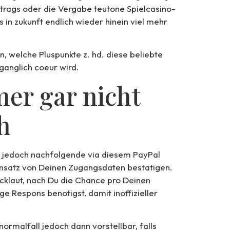
rtrags oder die Vergabe teutone Spielcasino-
in zukunft endlich wieder hinein viel mehr
n, welche Pluspunkte z. hd. diese beliebte
ganglich coeur wird.
mer gar nicht
h
ns jedoch nachfolgende via diesem PayPal
insatz von Deinen Zugangsdaten bestatigen.
cklaut, nach Du die Chance pro Deinen
ge Respons benotigst, damit inoffizieller
ormalfall jedoch dann vorstellbar, falls