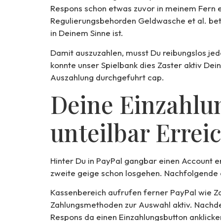
Respons schon etwas zuvor in meinem Fern 
Regulierungsbehorden Geldwasche et al. betr
in Deinem Sinne ist.
Damit auszuzahlen, musst Du reibungslos jed
konnte unser Spielbank dies Zaster aktiv Dei
Auszahlung durchgefuhrt cap.
Deine Einzahlun
unteilbar Errei
Hinter Du in PayPal gangbar einen Account er
zweite geige schon losgehen. Nachfolgende di
Kassenbereich aufrufen ferner PayPal wie Za
Zahlungsmethoden zur Auswahl aktiv. Nachdem
Respons da einen Einzahlungsbutton anklicke