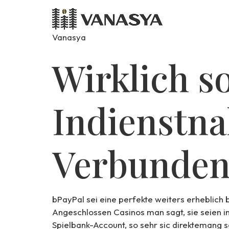
Vanasya
Wirklich so
Indienstna
Verbunden
bPayPal sei eine perfekte weiters erheblich
Angeschlossen Casinos man sagt, sie seien ins
Spielbank-Account, so sehr sic direktemang 