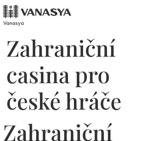
Vanasya
Zahraniční
casina pro
české hráče
Zahraniční