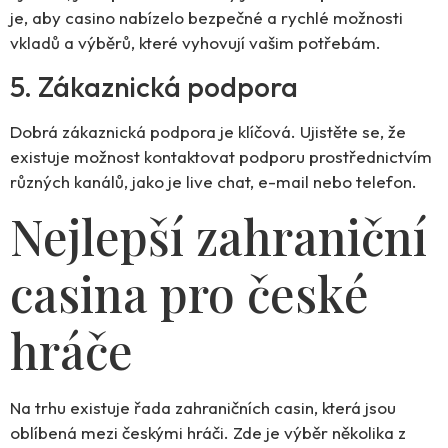
je, aby casino nabízelo bezpečné a rychlé možnosti
vkladů a výběrů, které vyhovují vašim potřebám.
5. Zákaznická podpora
Dobrá zákaznická podpora je klíčová. Ujistěte se, že
existuje možnost kontaktovat podporu prostřednictvím
různých kanálů, jako je live chat, e-mail nebo telefon.
Nejlepší zahraniční
casina pro české
hráče
Na trhu existuje řada zahraničních casin, která jsou
oblíbená mezi českými hráči. Zde je výběr několika z