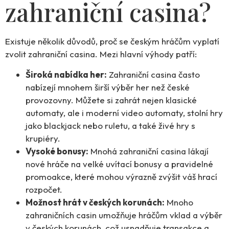
zahraniční casina?
Existuje několik důvodů, proč se českým hráčům vyplatí
zvolit zahraniční casina. Mezi hlavní výhody patří:
Široká nabídka her:
Zahraniční casina často
nabízejí mnohem širší výběr her než české
provozovny. Můžete si zahrát nejen klasické
automaty, ale i moderní video automaty, stolní hry
jako blackjack nebo ruletu, a také živé hry s
krupiéry.
Vysoké bonusy:
Mnohá zahraniční casina lákají
nové hráče na velké uvítací bonusy a pravidelné
promoakce, které mohou výrazně zvýšit váš hrací
rozpočet.
Možnost hrát v českých korunách:
Mnoho
zahraničních casin umožňuje hráčům vklad a výběr
v českých korunách, což usnadňuje transakce a