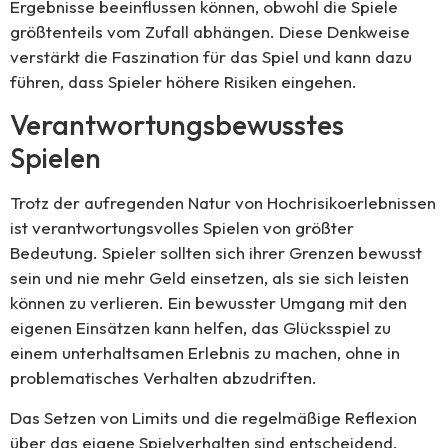
Ergebnisse beeinflussen können, obwohl die Spiele
größtenteils vom Zufall abhängen. Diese Denkweise
verstärkt die Faszination für das Spiel und kann dazu
führen, dass Spieler höhere Risiken eingehen.
Verantwortungsbewusstes
Spielen
Trotz der aufregenden Natur von Hochrisikoerlebnissen
ist verantwortungsvolles Spielen von größter
Bedeutung. Spieler sollten sich ihrer Grenzen bewusst
sein und nie mehr Geld einsetzen, als sie sich leisten
können zu verlieren. Ein bewusster Umgang mit den
eigenen Einsätzen kann helfen, das Glücksspiel zu
einem unterhaltsamen Erlebnis zu machen, ohne in
problematisches Verhalten abzudriften.
Das Setzen von Limits und die regelmäßige Reflexion
über das eigene Spielverhalten sind entscheidend.