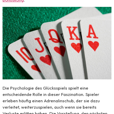
Die Psychologie des Glücksspiels spielt eine
entscheidende Rolle in dieser Faszination. Spieler
erleben häufig einen Adrenalinschub, der sie dazu
verleitet, weiterzuspielen, auch wenn sie bereits
Verluste erlitten haben. Die Vorstellung, den nächsten