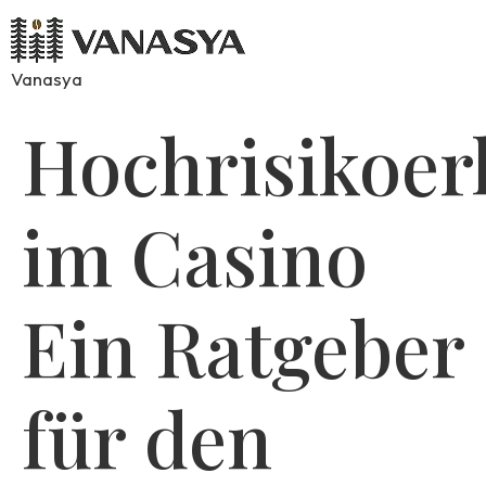
Vanasya
Hochrisikoer
im Casino
Ein Ratgeber
für den