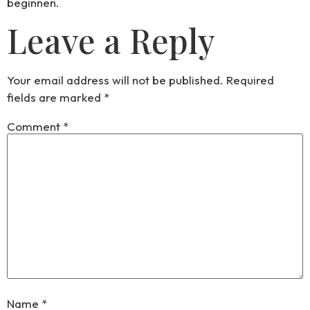
beginnen.
Leave a Reply
Your email address will not be published.
Required
fields are marked
*
Comment
*
Name
*