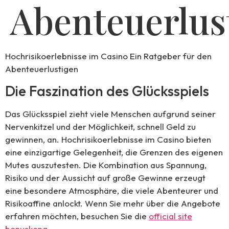
Abenteuerlus
Hochrisikoerlebnisse im Casino Ein Ratgeber für den
Abenteuerlustigen
Die Faszination des Glücksspiels
Das Glücksspiel zieht viele Menschen aufgrund seiner
Nervenkitzel und der Möglichkeit, schnell Geld zu
gewinnen, an. Hochrisikoerlebnisse im Casino bieten
eine einzigartige Gelegenheit, die Grenzen des eigenen
Mutes auszutesten. Die Kombination aus Spannung,
Risiko und der Aussicht auf große Gewinne erzeugt
eine besondere Atmosphäre, die viele Abenteurer und
Risikoaffine anlockt. Wenn Sie mehr über die Angebote
erfahren möchten, besuchen Sie die
official site
bonuskong
.