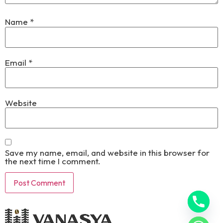
Name
*
Email
*
Website
Save my name, email, and website in this browser for
the next time I comment.