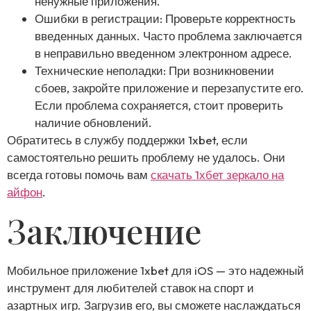
ненужные приложения.
Ошибки в регистрации: Проверьте корректность
введенных данных. Часто проблема заключается
в неправильно введенном электронном адресе.
Технические неполадки: При возникновении
сбоев, закройте приложение и перезапустите его.
Если проблема сохраняется, стоит проверить
наличие обновлений.
Обратитесь в службу поддержки 1xbet, если
самостоятельно решить проблему не удалось. Они
всегда готовы помочь вам
скачать 1хбет зеркало на
айфон
.
Заключение
Мобильное приложение 1xbet для iOS — это надежный
инструмент для любителей ставок на спорт и
азартных игр. Загрузив его, вы сможете наслаждаться