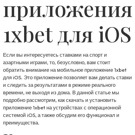
приложения
1xbet для iOS
Если вы интересуетесь ставками на спорт и
азартными играми, то, безусловно, вам стоит
обратить внимание на мобильное приложение 1xbet
для iOS. Это приложение позволяет вам делать ставки
и следить за результатами в режиме реального
времени, не выходя из дома. В данной статье мы
подробно рассмотрим, как скачать и установить
приложение 1xbet на устройствах с операционной
системой iOS, а также обсудим его функционал и
преимущества.