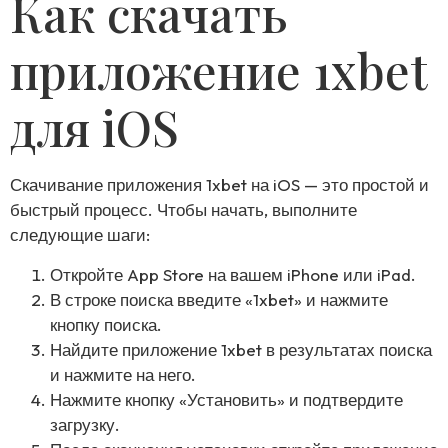
Как скачать
приложение 1xbet
для iOS
Скачивание приложения 1xbet на iOS — это простой и
быстрый процесс. Чтобы начать, выполните
следующие шаги:
Откройте App Store на вашем iPhone или iPad.
В строке поиска введите «1xbet» и нажмите
кнопку поиска.
Найдите приложение 1xbet в результатах поиска
и нажмите на него.
Нажмите кнопку «Установить» и подтвердите
загрузку.