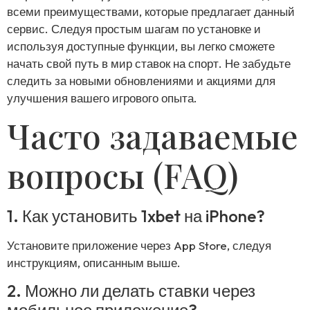
всеми преимуществами, которые предлагает данный
сервис. Следуя простым шагам по установке и
используя доступные функции, вы легко сможете
начать свой путь в мир ставок на спорт. Не забудьте
следить за новыми обновлениями и акциями для
улучшения вашего игрового опыта.
Часто задаваемые
вопросы (FAQ)
1. Как установить 1xbet на iPhone?
Установите приложение через App Store, следуя
инструкциям, описанным выше.
2. Можно ли делать ставки через