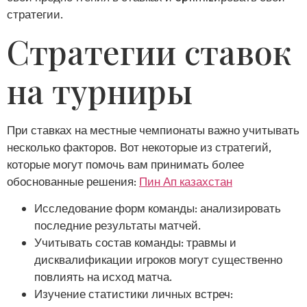
стратегии.
Стратегии ставок
на турниры
При ставках на местные чемпионаты важно учитывать
несколько факторов. Вот некоторые из стратегий,
которые могут помочь вам принимать более
обоснованные решения:
Пин Ап казахстан
Исследование форм команды: анализировать
последние результаты матчей.
Учитывать состав команды: травмы и
дисквалификации игроков могут существенно
повлиять на исход матча.
Изучение статистики личных встреч: