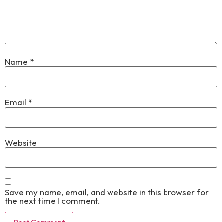
Name
*
Email
*
Website
Save my name, email, and website in this browser for
the next time I comment.