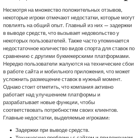
Несмотря на множество положительных отзывов,
некоторые игроки отмечают недостатки, которые могут
повлиять на общий опыт. Главный из них — задержки
в выводе средств, что вызывает недовольство у
некоторых пользователей. Также часто упоминается
недостаточное количество видов спорта для ставок по
сравнению с другими букмекерскими платформами.
Нередко пользователи жалуются на технические сбои
в работе сайта и мобильного приложения, что может
усложнить размещение ставок в нужный момент.
Однако стоит отметить, что компания активно
работает над улучшением платформы и
разрабатывает новые функции, чтобы
соответствовать потребностям своих клиентов.
Главные недостатки, выделяемые игроками:
Задержки при выводе средств.
Технические проблемы с сайтом и приложением.