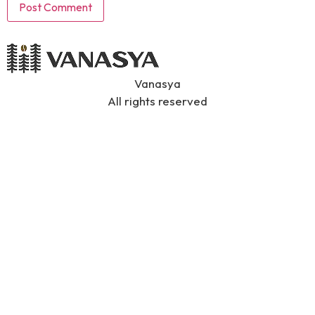
Vanasya
All rights reserved