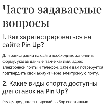
Часто задаваемые
вопросы
1. Как зарегистрироваться на
сайте Pin Up?
Для регистрации на сайте необходимо заполнить
форму, указав данные, такие как имя, адрес
электронной почты и телефон. Затем вам потребуется
подтвердить свой аккаунт через электронную почту.
2. Какие виды спорта доступны
для ставок на Pin Up?
Pin Up предлагает широкий выбор спортивных