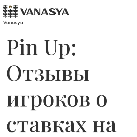
Vanasya
Pin Up:
Отзывы
игроков о
ставках на