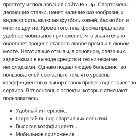
простоту использования сайта Pin Up. Спортсмены,
делающие ставки, ценят наличие разнообразных
видов спорта, включая футбол, хоккей, баскетбол и
многие другие. Кроме того, платформа предлагает
удобное мобильное приложение, что значительно
облегчает процесс ставок в любое время и в любом
месте. Негативные отзывы, в основном, связаны с
задержками в выводе средств и техническими
неполадками. Однако подавляющее большинство
пользователей согласны с тем, что уровень
коэффициентов и выбор ставок превосходят качество
сервиса. Вот основные аспекты, которые отмечают
пользователи:
Удобный интерфейс.
Широкий выбор спортивных событий.
Высокие коэффициенты.
Мобильное приложение.