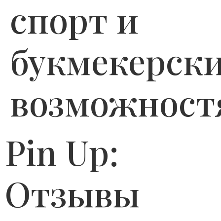
спорт и
букмекерск
возможност
Pin Up:
Отзывы