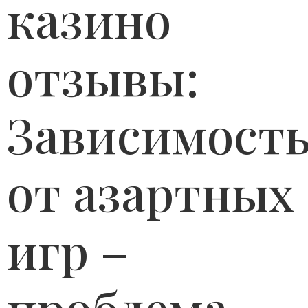
казино
отзывы:
Зависимост
от азартных
игр –
проблема