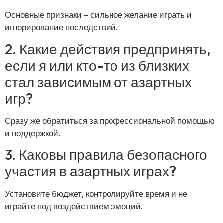
Основные признаки – сильное желание играть и
игнорирование последствий.
2. Какие действия предпринять,
если я или кто-то из близких
стал зависимым от азартных
игр?
Сразу же обратиться за профессиональной помощью
и поддержкой.
3. Каковы правила безопасного
участия в азартных играх?
Установите бюджет, контролируйте время и не
играйте под воздействием эмоций.