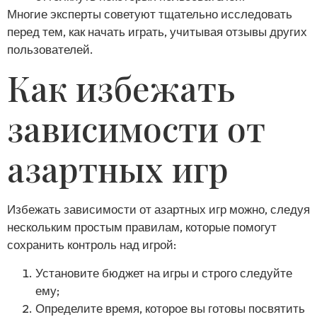
Многие эксперты советуют тщательно исследовать
перед тем, как начать играть, учитывая отзывы других
пользователей.
Как избежать
зависимости от
азартных игр
Избежать зависимости от азартных игр можно, следуя
нескольким простым правилам, которые помогут
сохранить контроль над игрой:
Установите бюджет на игры и строго следуйте
ему;
Определите время, которое вы готовы посвятить