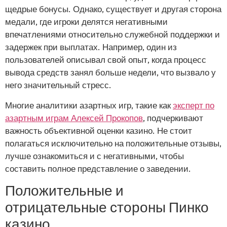
щедрые бонусы. Однако, существует и другая сторона
медали, где игроки делятся негативными
впечатлениями относительно служебной поддержки и
задержек при выплатах. Например, один из
пользователей описывал свой опыт, когда процесс
вывода средств занял больше недели, что вызвало у
него значительный стресс.
Многие аналитики азартных игр, такие как
эксперт по
азартным играм Алексей Прокопов
, подчеркивают
важность объективной оценки казино. Не стоит
полагаться исключительно на положительные отзывы,
лучше ознакомиться и с негативными, чтобы
составить полное представление о заведении.
Положительные и
отрицательные стороны Пинко
казино