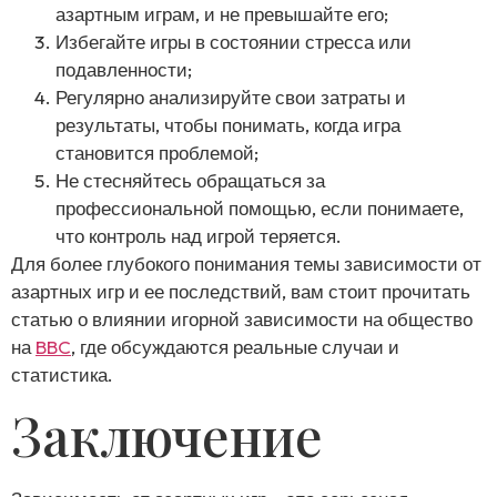
азартным играм, и не превышайте его;
Избегайте игры в состоянии стресса или
подавленности;
Регулярно анализируйте свои затраты и
результаты, чтобы понимать, когда игра
становится проблемой;
Не стесняйтесь обращаться за
профессиональной помощью, если понимаете,
что контроль над игрой теряется.
Для более глубокого понимания темы зависимости от
азартных игр и ее последствий, вам стоит прочитать
статью о влиянии игорной зависимости на общество
на
BBC
, где обсуждаются реальные случаи и
статистика.
Заключение