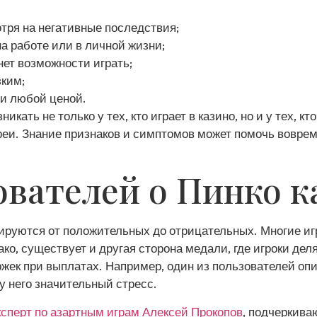
тря на негативные последствия;
 работе или в личной жизни;
нет возможности играть;
зким;
и любой ценой.
кать не только у тех, кто играет в казино, но и у тех, кт
тереи. Знание признаков и симптомов может помочь вовр
вателей о Пинко к
ируются от положительных до отрицательных. Многие игр
о, существует и другая сторона медали, где игроки де
жек при выплатах. Например, один из пользователей опи
у него значительный стресс.
ксперт по азартным играм Алексей Прокопов
, подчеркива