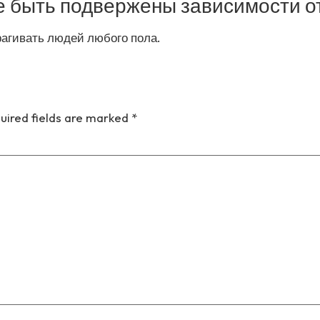
е быть подвержены зависимости от
рагивать людей любого пола.
uired fields are marked
*