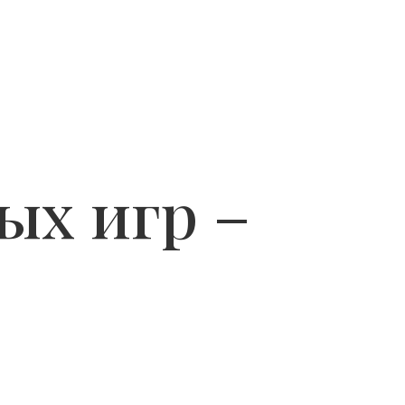
ых игр –