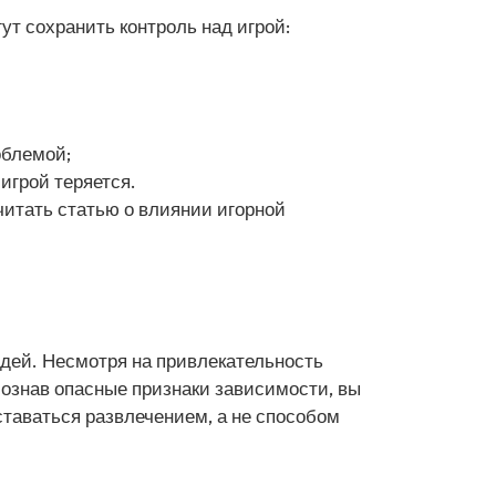
ут сохранить контроль над игрой:
облемой;
игрой теряется.
читать статью о влиянии игорной
юдей. Несмотря на привлекательность
осознав опасные признаки зависимости, вы
таваться развлечением, а не способом