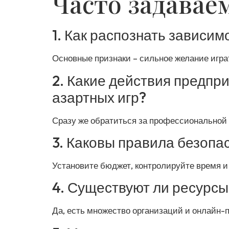
Часто задавае
1. Как распознать зависим
Основные признаки – сильное желание игра
2. Какие действия предпри
азартных игр?
Сразу же обратиться за профессиональной
3. Каковы правила безопас
Установите бюджет, контролируйте время и
4. Существуют ли ресурсы
Да, есть множество организаций и онлайн