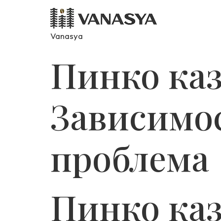
Vanasya
Пинко ка
Зависимос
проблема
Пинко ка