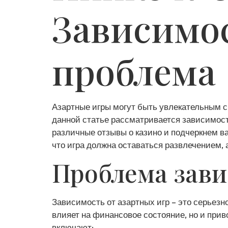
Зависимос
проблема
Азартные игры могут быть увлекательным с
данной статье рассматривается зависимость
различные отзывы о казино и подчеркнем в
что игра должна оставаться развлечением, 
Проблема зави
Зависимость от азартных игр – это серьезн
влияет на финансовое состояние, но и пр
включают: