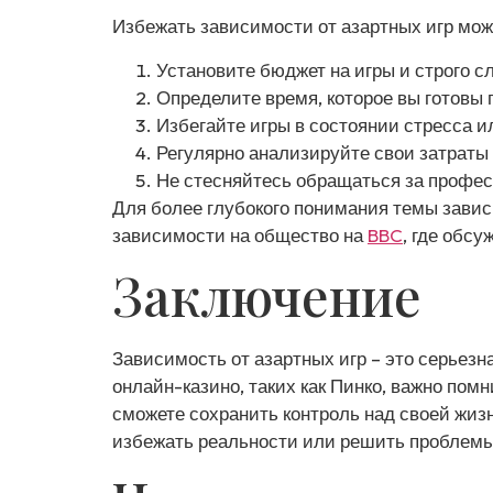
Избежать зависимости от азартных игр мож
Установите бюджет на игры и строго с
Определите время, которое вы готовы 
Избегайте игры в состоянии стресса и
Регулярно анализируйте свои затраты 
Не стесняйтесь обращаться за профес
Для более глубокого понимания темы зависи
зависимости на общество на
BBC
, где обс
Заключение
Зависимость от азартных игр – это серьезн
онлайн-казино, таких как Пинко, важно пом
сможете сохранить контроль над своей жиз
избежать реальности или решить проблемы