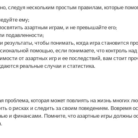
но, следуя нескольким простым правилам, которые помог
ледуйте ему;
посвятить азартным играм, и не превышайте его;
ли подавленности;
и результаты, чтобы понимать, когда игра становится пр
сиональной помощью, если понимаете, что контроль над 
мости от азартных игр и ее последствий, вам стоит про
уждаются реальные случаи и статистика.
ая проблема, которая может повлиять на жизнь многих л
нить о рисках и следить за своим поведением. Вовремя 
нью и финансами. Помните, что азартные игры должны ос
.