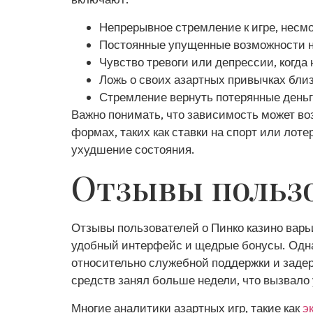
Непрерывное стремление к игре, несмо
Постоянные упущенные возможности на
Чувство тревоги или депрессии, когда 
Ложь о своих азартных привычках бли
Стремление вернуть потерянные деньг
Важно понимать, что зависимость может возни
формах, таких как ставки на спорт или ло
ухудшение состояния.
Отзывы пользо
Отзывы пользователей о Пинко казино варь
удобный интерфейс и щедрые бонусы. Однак
относительно служебной поддержки и задер
средств занял больше недели, что вызвало 
Многие аналитики азартных игр, такие как
э