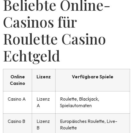
Beliebte Online-
Casinos für
Roulette Casino
Echtgeld
Online
Lizenz
Verfügbare Spiele
Casino
Casino A
Lizenz
Roulette, Blackjack,
A
Spielautomaten
Casino B
Lizenz
Europäisches Roulette, Live-
B
Roulette