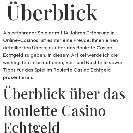
Überblick
Als erfahrener Spieler mit 14 Jahren Erfahrung in
Online-Casinos, ist es mir eine Freude, Ihnen einen
detaillierten Überblick über das Roulette Casino
Echtgeld zu geben. In diesem Artikel werde ich die
wichtigsten Informationen, Vor- und Nachteile sowie
Tipps für das Spiel im Roulette Casino Echtgeld
präsentieren.
Überblick über das
Roulette Casino
Echtgeld