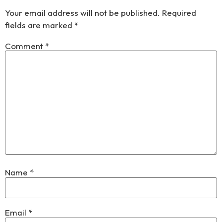
Your email address will not be published.
Required
fields are marked
*
Comment
*
Name
*
Email
*