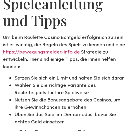
Spieleanleitung
und Tipps
Um beim Roulette Casino Echtgeld erfolgreich zu sein,
ist es wichtig, die Regeln des Spiels zu kennen und eine
https://bewegungsmelder-info.de
Strategie zu
entwickeln. Hier sind einige Tipps, die Ihnen helfen
können:
Setzen Sie sich ein Limit und halten Sie sich daran
Wählen Sie die richtige Variante des
Roulettespiels für Ihre Spielweise
Nutzen Sie die Bonusangebote des Casinos, um
Ihre Gewinnchancen zu erhöhen
Üben Sie das Spiel im Demomodus, bevor Sie
echtes Geld einsetzen