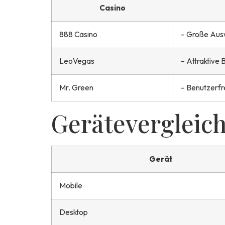
Casino
888 Casino
– Große Ausw
LeoVegas
– Attraktive
Mr. Green
– Benutzerfr
Gerätevergleich
Gerät
Mobile
Desktop