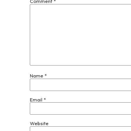
Comment
*
Name
*
Email
*
Website