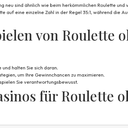
ng neu sind ähnlich wie beim herkömmlichen Roulette und v
te auf eine einzelne Zahl in der Regel 35:1, während die A
pielen von Roulette 
e und halten Sie sich daran.
rategien, um Ihre Gewinnchancen zu maximieren.
 spielen Sie verantwortungsbewusst.
sinos für Roulette 