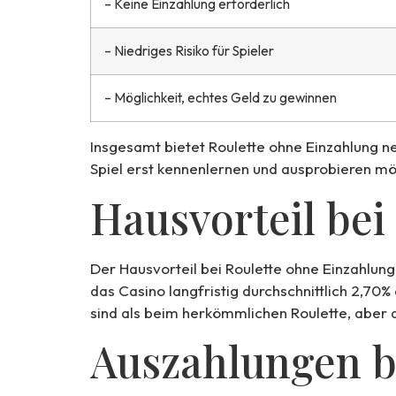
– Keine Einzahlung erforderlich
– Niedriges Risiko für Spieler
– Möglichkeit, echtes Geld zu gewinnen
Insgesamt bietet Roulette ohne Einzahlung ne
Spiel erst kennenlernen und ausprobieren möc
Hausvorteil bei
Der Hausvorteil bei Roulette ohne Einzahlung
das Casino langfristig durchschnittlich 2,70
sind als beim herkömmlichen Roulette, aber d
Auszahlungen b