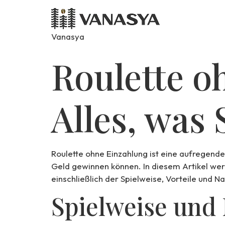
Vanasya
Roulette o
Alles, was
Roulette ohne Einzahlung ist eine aufregende
Geld gewinnen können. In diesem Artikel we
einschließlich der Spielweise,
Vorteile und Na
Spielweise und