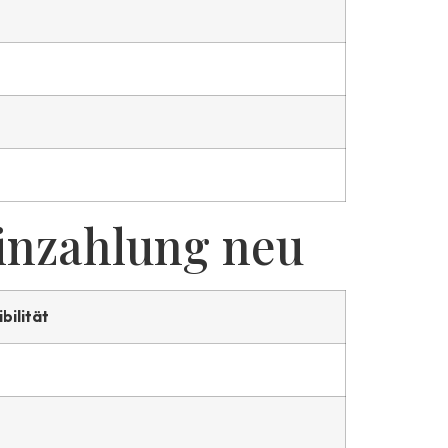
Einzahlung neu
bilität