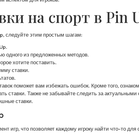
вки на спорт в Pin 
 Up, следуйте этим простым шагам:
Up.
ью одного из предложенных методов.
торое хотите поставить.
мму ставки.
татов.
тавок поможет вам избежать ошибок. Кроме того, ознако
ать ставки. Также не забывайте следить за актуальными
ешные ставки.
p
ент игр, что позволяет каждому игроку найти что-то для 