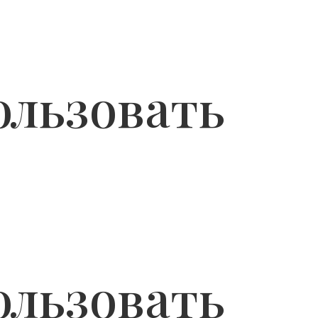
ользовать
ользовать