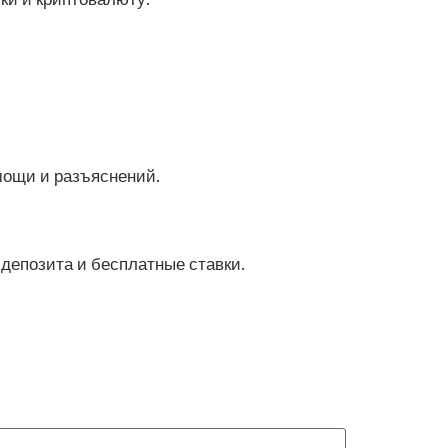
мощи и разъяснений.
 депозита и бесплатные ставки.