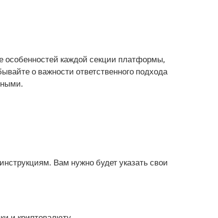
ние особенностей каждой секции платформы,
бывайте о важности ответственного подхода
сными.
 инструкциям. Вам нужно будет указать свои
ки и криптовалюту.