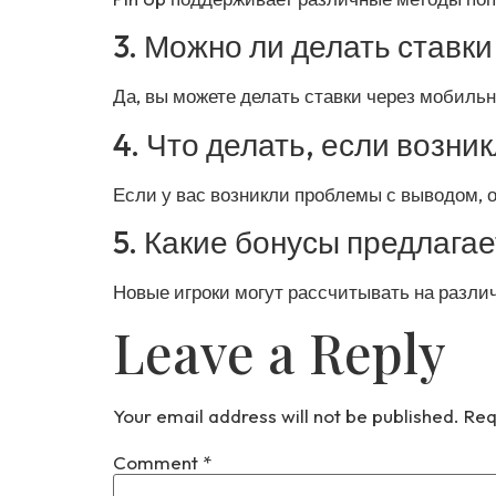
3. Можно ли делать ставк
Да, вы можете делать ставки через мобиль
4. Что делать, если возн
Если у вас возникли проблемы с выводом, 
5. Какие бонусы предлагае
Новые игроки могут рассчитывать на различ
Leave a Reply
Your email address will not be published.
Req
Comment
*