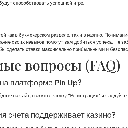
будут способствовать успешной игре.
ей как в букмекерском разделе, так и в казино. Понима
ание своих навыков помогут вам добиться успеха. Не за
тобы сделать ставки максимально прибыльными и безопа
мые вопросы (FAQ)
 на платформе Pin Up?
дите на сайт, нажмите кнопку “Регистрация” и следуйте
.
ия счета поддерживает казино?
олнения, включая банковские карты, электронные кошель