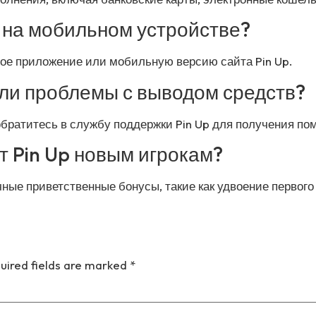
и на мобильном устройстве?
ное приложение или мобильную версию сайта Pin Up.
икли проблемы с выводом средств?
обратитесь в службу поддержки Pin Up для получения по
т Pin Up новым игрокам?
ные приветственные бонусы, такие как удвоение первого
uired fields are marked
*