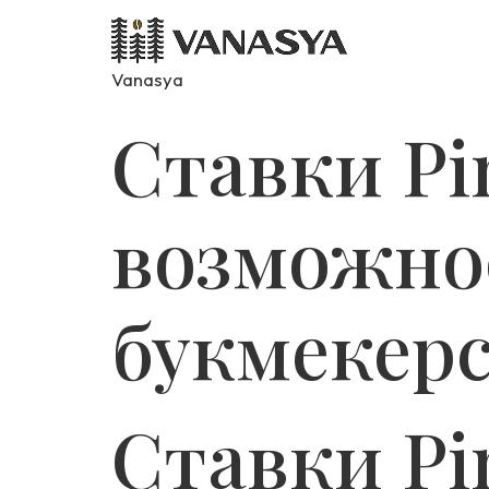
Vanasya
Ставки Pi
возможно
букмекерс
Ставки Pi