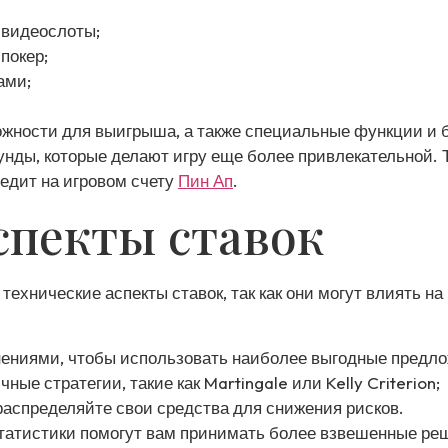
 видеослоты;
покер;
ами;
ожности для выигрыша, а также специальные функции и б
унды, которые делают игру еще более привлекательной. Т
едит на игровом счету
Пин Ап
.
спекты ставок
технические аспекты ставок, так как они могут влиять н
ениями, чтобы использовать наиболее выгодные предло
ые стратегии, такие как Martingale или Kelly Criterion;
аспределяйте свои средства для снижения рисков.
татистики помогут вам принимать более взвешенные реш